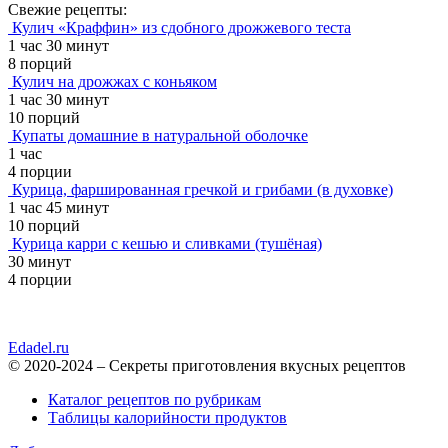
Свежие рецепты:
Кулич «Краффин» из сдобного дрожжевого теста
1 час 30 минут
8 порций
Кулич на дрожжах с коньяком
1 час 30 минут
10 порций
Купаты домашние в натуральной оболочке
1 час
4 порции
Курица, фаршированная гречкой и грибами (в духовке)
1 час 45 минут
10 порций
Курица карри с кешью и сливками (тушёная)
30 минут
4 порции
Edadel.ru
© 2020-2024 – Секреты приготовления вкусных рецептов
Каталог рецептов по рубрикам
Таблицы калорийности продуктов