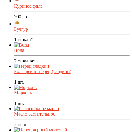
Куриное филе
300
гр.
Булгур
1
стакан*
Вода
2
стакана*
Болгарский перец (сладкий)
1
шт.
Морковь
1
шт.
Масло растительное
2
ст. л.