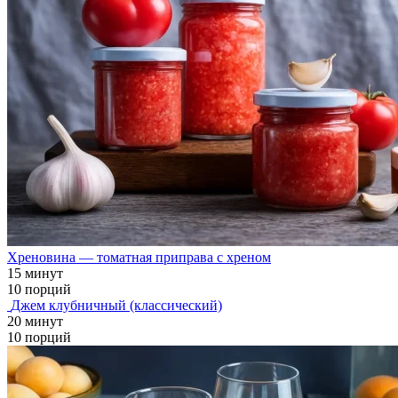
Хреновина — томатная приправа с хреном
15 минут
10 порций
Джем клубничный (классический)
20 минут
10 порций