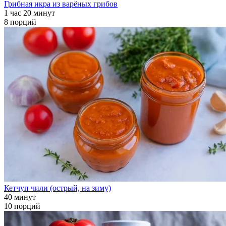
Грибная икра из варёных грибов
1 час 20 минут
8 порций
Кетчуп чили (острый, на зиму)
40 минут
10 порций