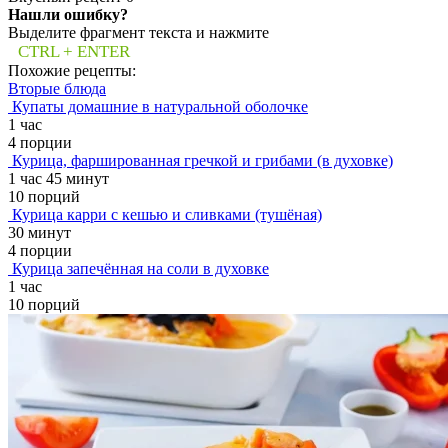
Нашли ошибку?
Выделите фрагмент текста и нажмите
CTRL + ENTER
Похожие рецепты:
Вторые блюда
Купаты домашние в натуральной оболочке
1 час
4 порции
Курица, фаршированная гречкой и грибами (в духовке)
1 час 45 минут
10 порций
Курица карри с кешью и сливками (тушёная)
30 минут
4 порции
Курица запечённая на соли в духовке
1 час
10 порций