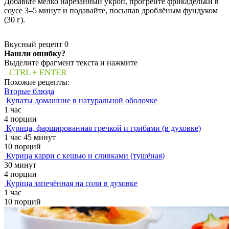
Добавьте мелко нарезанный укроп, прогрейте фрикадельки в
соусе 3–5 минут и подавайте, посыпав дроблёным фундуком
(30 г).
Вкусный рецепт
0
Нашли ошибку?
Выделите фрагмент текста и нажмите
CTRL + ENTER
Похожие рецепты:
Вторые блюда
Купаты домашние в натуральной оболочке
1 час
4 порции
Курица, фаршированная гречкой и грибами (в духовке)
1 час 45 минут
10 порций
Курица карри с кешью и сливками (тушёная)
30 минут
4 порции
Курица запечённая на соли в духовке
1 час
10 порций