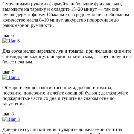
Смоченными руками сформуйте небольшие фрикадельки,
выложите на тарелку и охладите 15–20 минут — так они
лучше держат форму. Обжарьте на среднем огне в небольшом
количестве масла 8–10 минут, аккуратно поворачивая до
равномерной румяности.
шаг 6
Для соуса мелко нарежьте лук и томаты; при желании снимите
с помидоров кожицу, ошпарив их кипятком, — соус получится
более нежным.
шаг 7
Обжарьте лук до золотистого цвета, добавьте томаты,
посолите, поперчите и влейте овощной бульон; деглазируйте
поджаристые части со дна и тушите на слабом огне до
загустения.
шаг 8
Доведите соус до кипения и уварите до желаемой густоты.