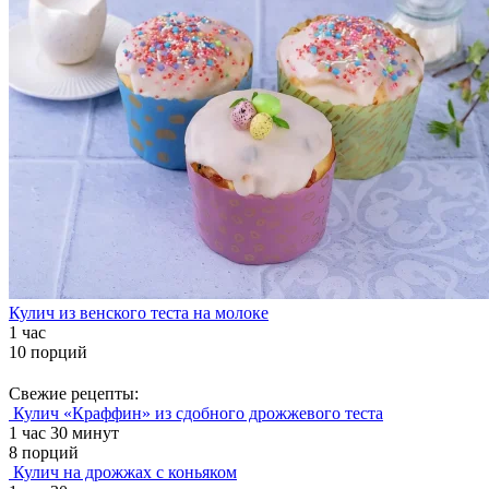
Кулич из венского теста на молоке
1 час
10 порций
Свежие рецепты:
Кулич «Краффин» из сдобного дрожжевого теста
1 час 30 минут
8 порций
Кулич на дрожжах с коньяком