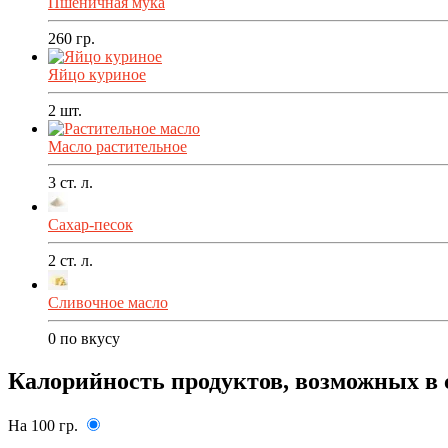
Пшеничная мука
260
гр.
Яйцо куриное
2
шт.
Масло растительное
3
ст. л.
Сахар-песок
2
ст. л.
Сливочное масло
0
по вкусу
Калорийность продуктов, возможных в 
На 100 гр.