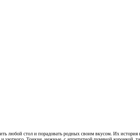
ить любой стол и порадовать родных своим вкусом. Их история
о и уютного. Тонкие, нежные, с аппетитной румяной корочкой, т