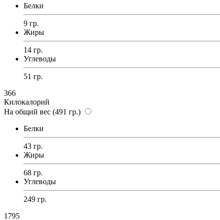
Белки
9 гр.
Жиры
14 гр.
Углеводы
51 гр.
366
Килокалорий
На общий вес (491 гр.)
Белки
43 гр.
Жиры
68 гр.
Углеводы
249 гр.
1795