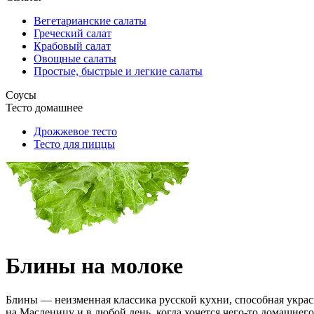
Вегетарианские салаты
Греческий салат
Крабовый салат
Овощные салаты
Простые, быстрые и легкие салаты
Соусы
Тесто домашнее
Дрожжевое тесто
Тесто для пиццы
Блины на молоке
Блины — неизменная классика русской кухни, способная украс
на Масленицу и в любой день, когда хочется чего-то домашнег