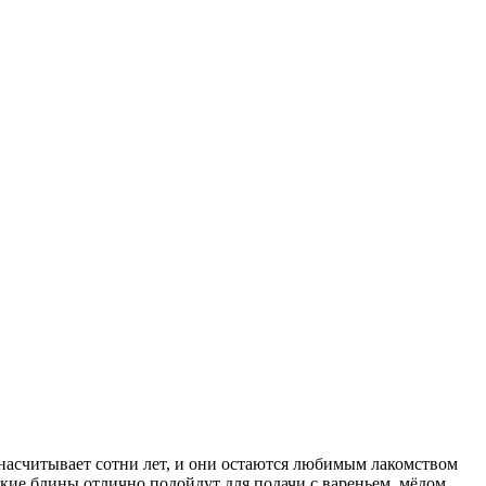
 насчитывает сотни лет, и они остаются любимым лакомством
акие блины отлично подойдут для подачи с вареньем, мёдом,