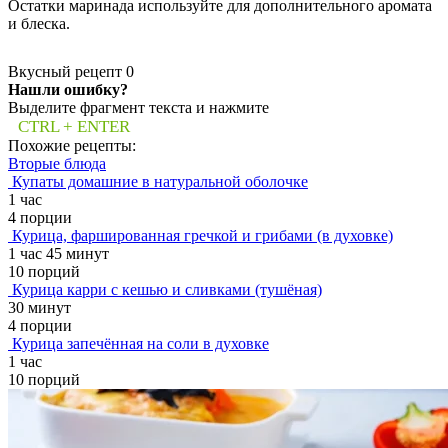
Остатки маринада используйте для дополнительного аромата
и блеска.
Вкусный рецепт
0
Нашли ошибку?
Выделите фрагмент текста и нажмите
CTRL + ENTER
Похожие рецепты:
Вторые блюда
Купаты домашние в натуральной оболочке
1 час
4 порции
Курица, фаршированная гречкой и грибами (в духовке)
1 час 45 минут
10 порций
Курица карри с кешью и сливками (тушёная)
30 минут
4 порции
Курица запечённая на соли в духовке
1 час
10 порций