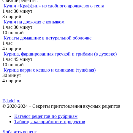
Свежие рецепты:
Кулич «Краффин» из сдобного дрожжевого теста
1 час 30 минут
8 порций
Кулич на дрожжах с коньяком
1 час 30 минут
10 порций
Купаты домашние в натуральной оболочке
1 час
4 порции
Курица, фаршированная гречкой и грибами (в духовке)
1 час 45 минут
10 порций
Курица карри с кешью и сливками (тушёная)
30 минут
4 порции
Edadel.ru
© 2020-2024 – Секреты приготовления вкусных рецептов
Каталог рецептов по рубрикам
Таблицы калорийности продуктов
Добавить рецепт