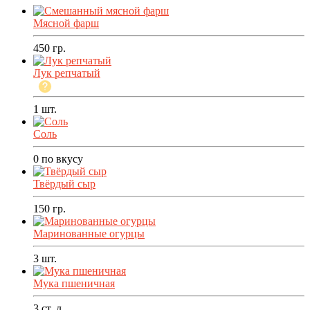
Мясной фарш
450
гр.
Лук репчатый
1
шт.
Соль
0
по вкусу
Твёрдый сыр
150
гр.
Маринованные огурцы
3
шт.
Мука пшеничная
3
ст. л.