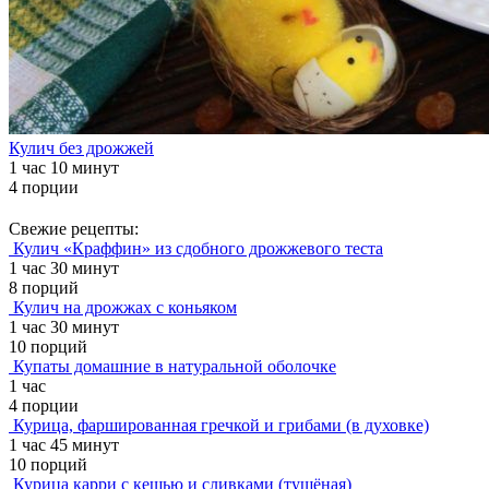
Кулич без дрожжей
1 час 10 минут
4 порции
Свежие рецепты:
Кулич «Краффин» из сдобного дрожжевого теста
1 час 30 минут
8 порций
Кулич на дрожжах с коньяком
1 час 30 минут
10 порций
Купаты домашние в натуральной оболочке
1 час
4 порции
Курица, фаршированная гречкой и грибами (в духовке)
1 час 45 минут
10 порций
Курица карри с кешью и сливками (тушёная)