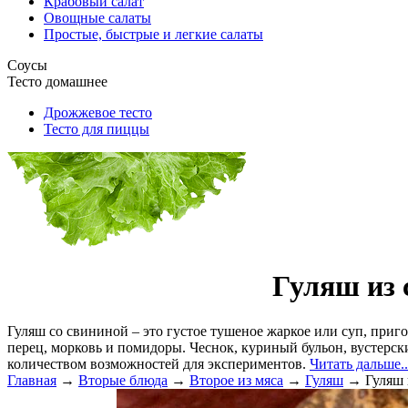
Крабовый салат
Овощные салаты
Простые, быстрые и легкие салаты
Соусы
Тесто домашнее
Дрожжевое тесто
Тесто для пиццы
Гуляш из 
Гуляш со свининой – это густое тушеное жаркое или суп, при
перец, морковь и помидоры. Чеснок, куриный бульон, вустерск
количеством возможностей для экспериментов.
Читать дальше..
Главная
→
Вторые блюда
→
Второе из мяса
→
Гуляш
→
Гуляш