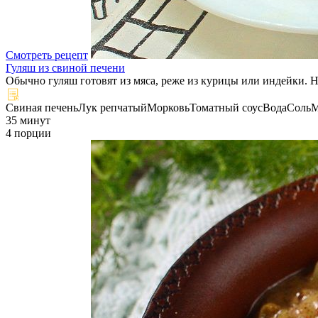
Смотреть рецепт
Гуляш из свиной печени
Обычно гуляш готовят из мяса, реже из курицы или индейки. Н
Свиная печень
Лук репчатый
Морковь
Томатный соус
Вода
Соль
М
35 минут
4 порции