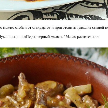
о можно отойти от стандартов и приготовить гуляш из свиной пе
ука пшеничная
Перец черный молотый
Масло растительное