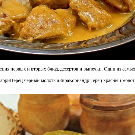
ения первых и вторых блюд, десертов и выпечки. Один из самых 
арри
Перец черный молотый
Зира
Кориандр
Перец красный моло