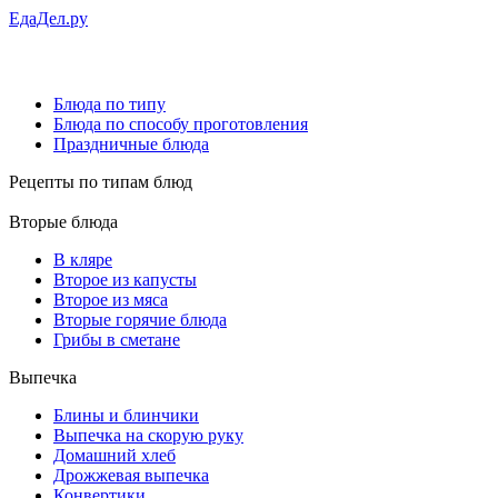
ЕдаДел.ру
Блюда по типу
Блюда по способу проготовления
Праздничные блюда
Рецепты
по типам блюд
Вторые блюда
В кляре
Второе из капусты
Второе из мяса
Вторые горячие блюда
Грибы в сметане
Выпечка
Блины и блинчики
Выпечка на скорую руку
Домашний хлеб
Дрожжевая выпечка
Конвертики