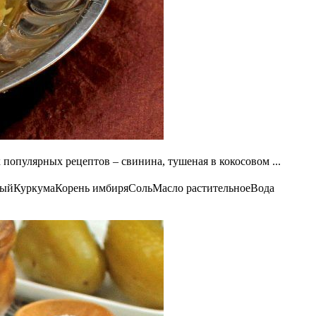
популярных рецептов – свинина, тушеная в кокосовом ...
тый
Куркума
Корень имбиря
Соль
Масло растительное
Вода