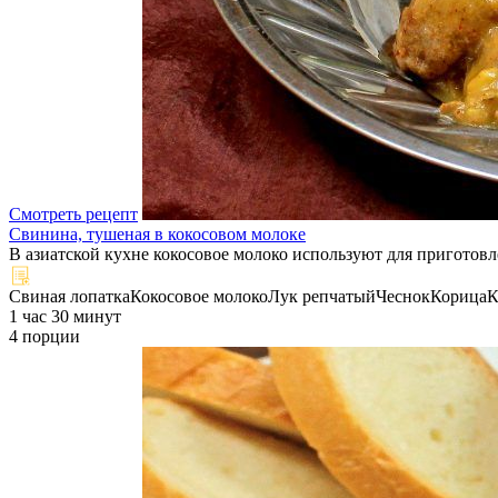
Смотреть рецепт
Свинина, тушеная в кокосовом молоке
В азиатской кухне кокосовое молоко используют для приготовл
Свиная лопатка
Кокосовое молоко
Лук репчатый
Чеснок
Корица
К
1 час 30 минут
4 порции