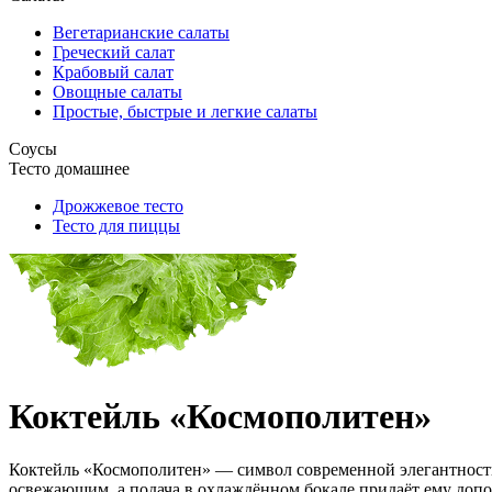
Вегетарианские салаты
Греческий салат
Крабовый салат
Овощные салаты
Простые, быстрые и легкие салаты
Соусы
Тесто домашнее
Дрожжевое тесто
Тесто для пиццы
Коктейль «Космополитен»
Коктейль «Космополитен» — символ современной элегантности
освежающим, а подача в охлаждённом бокале придаёт ему доп