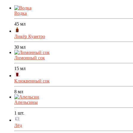
Водка
45
мл
Ликёр Куантро
30
мл
Лимонный сок
15
мл
Клюквенный сок
8
мл
Апельсины
1
шт.
Лёд