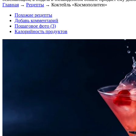
Главная
→
Рецепты
→
Коктейль «Космополитен»
Похожие рецепты
Добавь комментарий
Пошаговое фото (3)
Калорийность продуктов