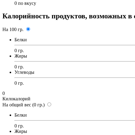
0
по вкусу
Калорийность продуктов, возможных в 
На 100 гр.
Белки
0 гр.
Жиры
0 гр.
Углеводы
0 гр.
0
Килокалорий
На общий вес (0 гр.)
Белки
0 гр.
Жиры