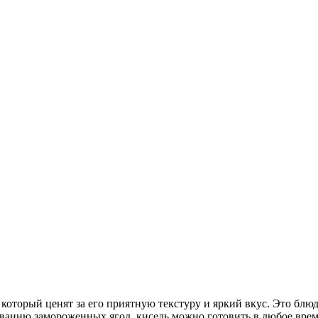
оторый ценят за его приятную текстуру и яркий вкус. Это блюд
зованию замороженных ягод, кисель можно готовить в любое врем