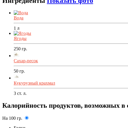
Ингредиенты
Показать фото
Вода
1
л
Ягоды
250
гр.
Сахар-песок
50
гр.
Кукурузный крахмал
3
ст. л.
Калорийность продуктов, возможных в 
На 100 гр.
Белки