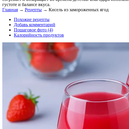
густоте и балансе вкуса.
Главная
→
Рецепты
→
Кисель из замороженных ягод
Похожие рецепты
Добавь комментарий
Пошаговое фото (4)
Калорийность продуктов