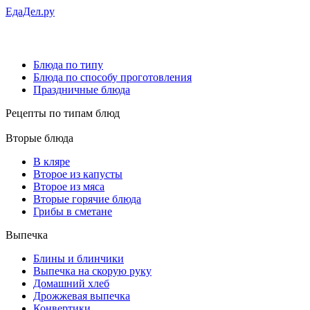
ЕдаДел.ру
Блюда по типу
Блюда по способу проготовления
Праздничные блюда
Рецепты
по типам блюд
Вторые блюда
В кляре
Второе из капусты
Второе из мяса
Вторые горячие блюда
Грибы в сметане
Выпечка
Блины и блинчики
Выпечка на скорую руку
Домашний хлеб
Дрожжевая выпечка
Конвертики