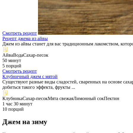
Смотреть рецепт
Рецепт джема из айвы
Джем из айвы станет для вас традиционным лакомством, которо
Айва
Вода
Сахар-песок
50 минут
5 порций
Смотреть рецепт
Клубничный джем с мятой
Существуют разные виды сладостей, сваренных на основе саха
добиться такого эффекта, фрукты ...
Клубника
Сахар-песок
Мята свежая
Лимонный сок
Пектин
1 час 30 минут
10 порций
Джем на зиму