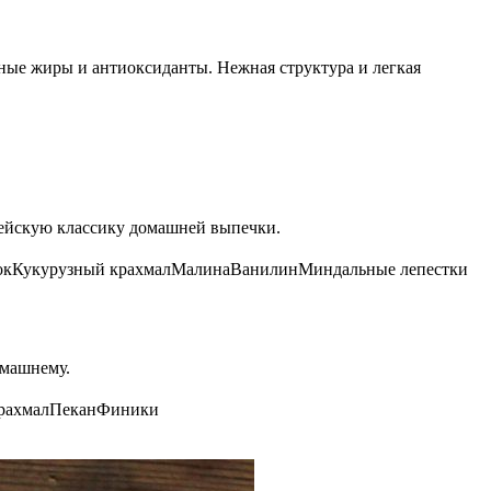
зные жиры и антиоксиданты. Нежная структура и легкая
опейскую классику домашней выпечки.
ок
Кукурузный крахмал
Малина
Ванилин
Миндальные лепестки
омашнему.
рахмал
Пекан
Финики