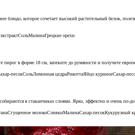
нее блюдо, которое сочетает высокий растительный белок, поле
экстракт
Соль
Малина
Грецкие орехи
те пирог в форме 18 см, запеките до румяности и получите евр
ахар-песок
Соль
Лимонная цедра
Рикотта
Яйцо куриное
Сахар-пес
бираются в стаканчиках слоями. Ярко, эффектно и очень по‑д
тана
Сгущенное молоко
Сливки
Малина
Сахар-песок
Кукурузный к