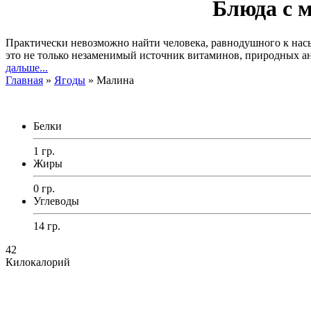
Блюда с 
Практически невозможно найти человека, равнодушного к насы
это не только незаменимый источник витаминов, природных а
дальше...
Главная
»
Ягоды
»
Малина
Белки
1 гр.
Жиры
0 гр.
Углеводы
14 гр.
42
Килокалорий