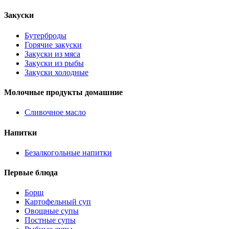
Закуски
Бутерброды
Горячие закуски
Закуски из мяса
Закуски из рыбы
Закуски холодные
Молочные продукты домашние
Сливочное масло
Напитки
Безалкогольные напитки
Первые блюда
Борщ
Картофельный суп
Овощные супы
Постные супы