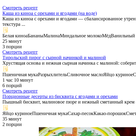
Смотреть рецепт
Каша из киноа с орехами и ягодами (на воде)
Каша из киноа с орехами и ягодами — сбалансированное утрен
текстура ...
Белая киноа
Бананы
Малина
Миндальное молоко
Мёд
Ванильный 
25 минут
3 порции
Смотреть рецепт
Тирольский пирог с сырной начинкой и малиной
Хрустящая основа и нежная сырная начинка с малиной: собери
Пшеничная мука
Разрыхлитель
Сливочное масло
Яйцо куриное
С
1 час 10 минут
6 порций
Смотреть рецепт
Порционные десерты из бисквита с ягодами и орехами
Пышный бисквит, малиновое пюре и нежный сметанный крем со
Яйцо куриное
Пшеничная мука
Сахар-песок
Какао-порошок
Сме
35 минут
2 порции