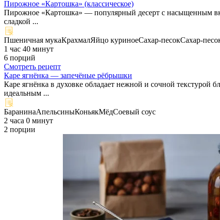
Пирожное «Картошка» (классическое)
Пирожное «Картошка» — популярный десерт с насыщенным вкус
сладкой ...
Пшеничная мука
Крахмал
Яйцо куриное
Сахар-песок
Сахар-песо
1 час 40 минут
6 порций
Смотреть рецепт
Каре ягнёнка — запечёные рёбрышки
Каре ягнёнка в духовке обладает нежной и сочной текстурой б
идеальным ...
Баранина
Апельсины
Коньяк
Мёд
Соевый соус
2 часа 0 минут
2 порции