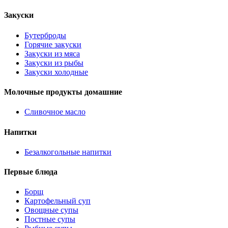
Закуски
Бутерброды
Горячие закуски
Закуски из мяса
Закуски из рыбы
Закуски холодные
Молочные продукты домашние
Сливочное масло
Напитки
Безалкогольные напитки
Первые блюда
Борщ
Картофельный суп
Овощные супы
Постные супы