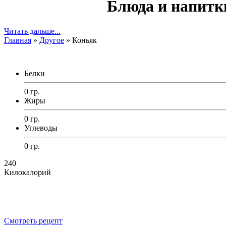
Блюда и напитк
Читать дальше...
Главная
»
Другое
»
Коньяк
Белки
0 гр.
Жиры
0 гр.
Углеводы
0 гр.
240
Килокалорий
Смотреть рецепт