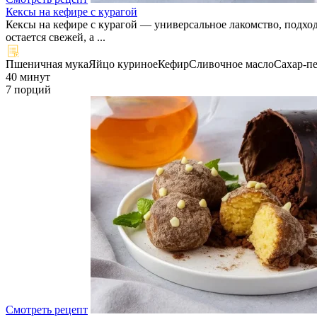
Кексы на кефире с курагой
Кексы на кефире с курагой — универсальное лакомство, подхо
остается свежей, а ...
Пшеничная мука
Яйцо куриное
Кефир
Сливочное масло
Сахар-п
40 минут
7 порций
Смотреть рецепт