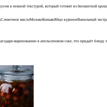
ом и нежной текстурой, который готовят из бисквитной крошки
к
Сливочное масло
Молоко
Коньяк
Яйцо куриное
Ванильный экстр
лагодаря маринованию в апельсиновом соке, что придаёт блюду 