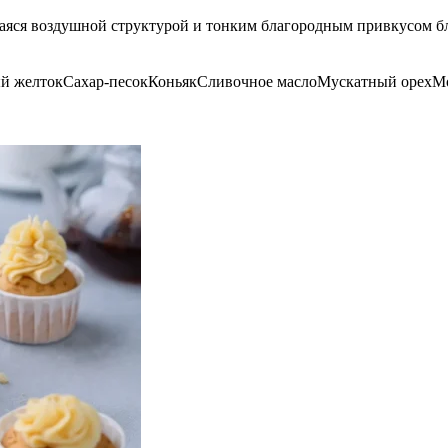
аяся воздушной структурой и тонким благородным привкусом бл
й желток
Сахар-песок
Коньяк
Сливочное масло
Мускатный орех
М