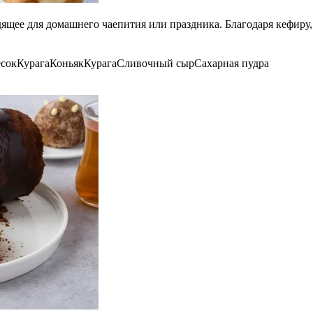
дящее для домашнего чаепития или праздника. Благодаря кефиру
есок
Курага
Коньяк
Курага
Сливочный сыр
Сахарная пудра