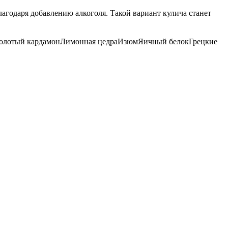
агодаря добавлению алкоголя. Такой вариант кулича станет
олотый кардамон
Лимонная цедра
Изюм
Яичный белок
Грецкие