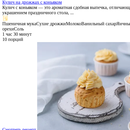
Кулич на дрожжах с коньяком
Кулич с коньяком — это ароматная сдобная выпечка, отличающ
украшением праздничного стола, ...
Пшеничная мука
Сухие дрожжи
Молоко
Ванильный сахар
Яичны
орехи
Соль
1 час 30 минут
10 порций
Смотреть рецепт