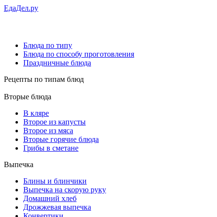
ЕдаДел.ру
Блюда по типу
Блюда по способу проготовления
Праздничные блюда
Рецепты
по типам блюд
Вторые блюда
В кляре
Второе из капусты
Второе из мяса
Вторые горячие блюда
Грибы в сметане
Выпечка
Блины и блинчики
Выпечка на скорую руку
Домашний хлеб
Дрожжевая выпечка
Конвертики