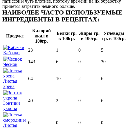
патиссоны чуть плотнее, поэтому времени на их обработку
придется затратить немного больше.
НАИБОЛЕЕ ЧАСТО ИСПОЛЬЗУЕМЫЕ
ИНГРЕДИЕНТЫ В РЕЦЕПТАХ:
Калорий
Белки гр.
Жиры гр.
Углеводы
Продукт
ккал в
в 100гр.
в 100гр.
гр. в 100гр.
100гр.
23
1
0
5
Кабачки
143
6
0
30
Чеснок
64
10
2
6
Листья
хрена
40
2
0
6
Зонтики
укропа
0
0
0
0
Листья