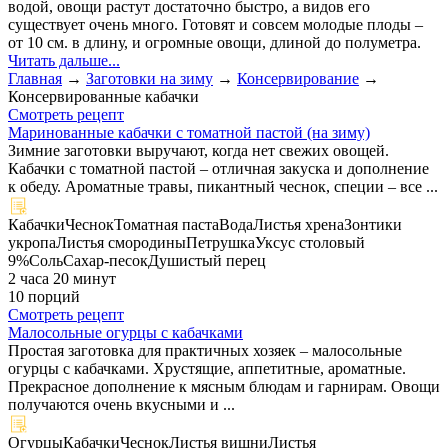
водой, овощи растут достаточно быстро, а видов его
существует очень много. Готовят и совсем молодые плоды –
от 10 см. в длину, и огромные овощи, длиной до полуметра.
Читать дальше...
Главная
→
Заготовки на зиму
→
Консервирование
→
Консервированные кабачки
Смотреть рецепт
Маринованные кабачки с томатной пастой (на зиму)
Зимние заготовки выручают, когда нет свежих овощей.
Кабачки с томатной пастой – отличная закуска и дополнение
к обеду. Ароматные травы, пикантный чеснок, специи – все ...
Кабачки
Чеснок
Томатная паста
Вода
Листья хрена
Зонтики
укропа
Листья смородины
Петрушка
Уксус столовый
9%
Соль
Сахар-песок
Душистый перец
2 часа 20 минут
10 порций
Смотреть рецепт
Малосольные огурцы с кабачками
Простая заготовка для практичных хозяек – малосольные
огурцы с кабачками. Хрустящие, аппетитные, ароматные.
Прекрасное дополнение к мясным блюдам и гарнирам. Овощи
получаются очень вкусными и ...
Огурцы
Кабачки
Чеснок
Листья вишни
Листья