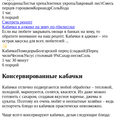
смородины
Листья хрена
Зонтики укропа
Лавровый лист
Смесь
перцев горошком
Кориандр
Соль
Вода
1 час
6 порций
Смотреть рецепт
Кабачки в аджике на зиму по-тбилисски
Если вы любите закрывать овощи в банках на зиму, то
обратите внимание на наш рецепт. Кабачки в аджике – это
острая закуска для всех любителей ...
Кабачки
Помидоры
Болгарский перец (сладкий)
Перец
чили
Чеснок
Уксус столовый 9%
Сахар-песок
Соль
1 час 30 минут
6 порций
Консервированные кабачки
Кабачки отлично подвергаются любой обработке – тепловой,
холодной, маринуются, солятся, квасятся. Их даже можно
готовить с сахаром, создавая вкусное варенье, джемы и
цукаты. Поэтому их очень любят и неопытные хозяйки – ведь
испортить блюдо из кабачков практически невозможно.
Чаще всего консервируют кабачки, делая следующие блюда: