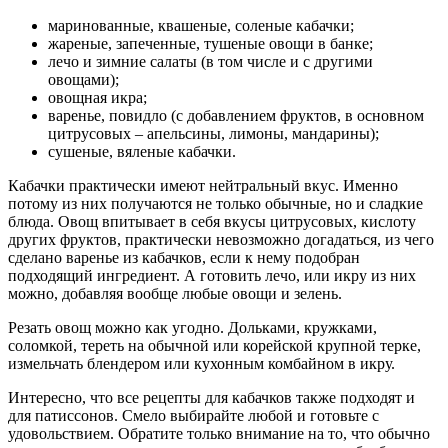
маринованные, квашеные, соленые кабачки;
жареные, запеченные, тушеные овощи в банке;
лечо и зимние салаты (в том числе и с другими
овощами);
овощная икра;
варенье, повидло (с добавлением фруктов, в основном
цитрусовых – апельсины, лимоны, мандарины);
сушеные, вяленые кабачки.
Кабачки практически имеют нейтральный вкус. Именно
потому из них получаются не только обычные, но и сладкие
блюда. Овощ впитывает в себя вкусы цитрусовых, кислоту
других фруктов, практически невозможно догадаться, из чего
сделано варенье из кабачков, если к нему подобран
подходящий ингредиент. А готовить лечо, или икру из них
можно, добавляя вообще любые овощи и зелень.
Резать овощ можно как угодно. Дольками, кружками,
соломкой, тереть на обычной или корейской крупной терке,
измельчать блендером или кухонным комбайном в икру.
Интересно, что все рецепты для кабачков также подходят и
для патиссонов. Смело выбирайте любой и готовьте с
удовольствием. Обратите только внимание на то, что обычно