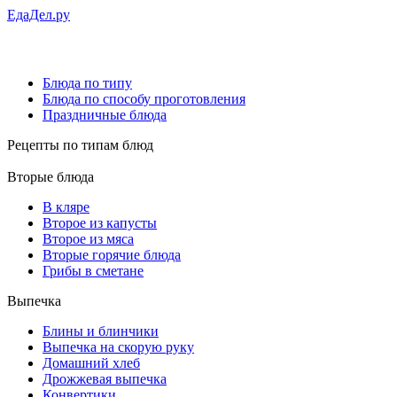
ЕдаДел.ру
Блюда по типу
Блюда по способу проготовления
Праздничные блюда
Рецепты
по типам блюд
Вторые блюда
В кляре
Второе из капусты
Второе из мяса
Вторые горячие блюда
Грибы в сметане
Выпечка
Блины и блинчики
Выпечка на скорую руку
Домашний хлеб
Дрожжевая выпечка
Конвертики