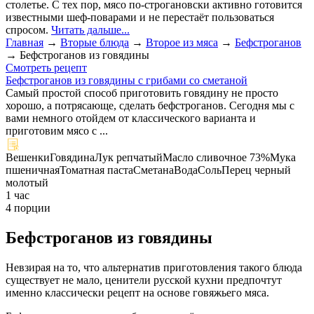
столетье. С тех пор, мясо по-строгановски активно готовится
известными шеф-поварами и не перестаёт пользоваться
спросом.
Читать дальше...
Главная
→
Вторые блюда
→
Второе из мяса
→
Бефстроганов
→
Бефстроганов из говядины
Смотреть рецепт
Бефстроганов из говядины с грибами со сметаной
Самый простой способ приготовить говядину не просто
хорошо, а потрясающе, сделать бефстроганов. Сегодня мы с
вами немного отойдем от классического варианта и
приготовим мясо с ...
Вешенки
Говядина
Лук репчатый
Масло сливочное 73%
Мука
пшеничная
Томатная паста
Сметана
Вода
Соль
Перец черный
молотый
1 час
4 порции
Бефстроганов из говядины
Невзирая на то, что альтернатив приготовления такого блюда
существует не мало, ценители русской кухни предпочтут
именно классически рецепт на основе говяжьего мяса.