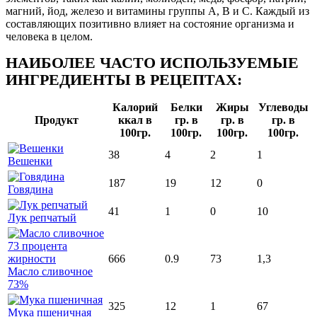
магний, йод, железо и витамины группы А, В и С. Каждый из
составляющих позитивно влияет на состояние организма и
человека в целом.
НАИБОЛЕЕ ЧАСТО ИСПОЛЬЗУЕМЫЕ
ИНГРЕДИЕНТЫ В РЕЦЕПТАХ:
Калорий
Белки
Жиры
Углеводы
Продукт
ккал в
гр. в
гр. в
гр. в
100гр.
100гр.
100гр.
100гр.
38
4
2
1
Вешенки
187
19
12
0
Говядина
41
1
0
10
Лук репчатый
666
0.9
73
1,3
Масло сливочное
73%
325
12
1
67
Мука пшеничная