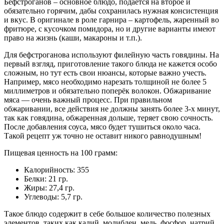
Бефстроганов – основное блюдо, подаётся на второе и
обязательно горячим, дабы сохранилась нужная консистенция
и вкус. В оригинале в роле гарнира – картофель, жаренный во
фритюре, с кусочком помидора, но и другие варианты имеют
право на жизнь (каши, макароны и т.п.).
Для бефстроганова используют филейную часть говядины. На
первый взгляд, приготовление такого блюда не кажется особо
сложным, но тут есть свои нюансы, которые важно учесть.
Например, мясо необходимо нарезать толщиной не более 5
миллиметров и обязательно поперёк волокон. Обжаривание
мяса — очень важный процесс. При правильном
обжаривании, все действия не должны занять более 3-х минут,
так как говядина, обжаренная дольше, теряет свою сочность.
После добавления соуса, мясо будет тушиться около часа.
Такой рецепт уж точно не оставит никого равнодушным!
Пищевая ценность на 100 грамм:
Калорийность: 355
Белки: 21 гр.
Жиры: 27,4 гр.
Углеводы: 5,7 гр.
Такое блюдо содержит в себе большое количество полезных
элементов, таких как калий, молибден, медь, фосфор, натрий,