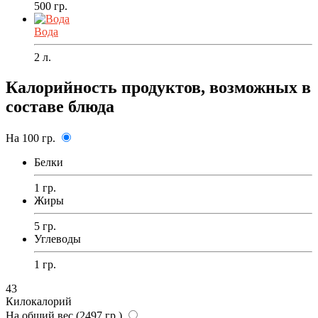
500
гр.
Вода
2
л.
Калорийность продуктов, возможных в
составе блюда
На 100 гр.
Белки
1 гр.
Жиры
5 гр.
Углеводы
1 гр.
43
Килокалорий
На общий вес (2497 гр.)