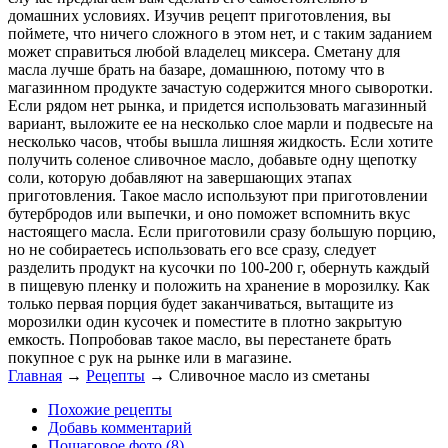
домашних условиях. Изучив рецепт приготовления, вы
поймете, что ничего сложного в этом нет, и с таким заданием
может справиться любой владелец миксера. Сметану для
масла лучше брать на базаре, домашнюю, потому что в
магазинном продукте зачастую содержится много сыворотки.
Если рядом нет рынка, и придется использовать магазинный
вариант, выложите ее на несколько слое марли и подвесьте на
несколько часов, чтобы вышла лишняя жидкость. Если хотите
получить соленое сливочное масло, добавьте одну щепотку
соли, которую добавляют на завершающих этапах
приготовления. Такое масло используют при приготовлении
бутербродов или выпечки, и оно поможет вспомнить вкус
настоящего масла. Если приготовили сразу большую порцию,
но не собираетесь использовать его все сразу, следует
разделить продукт на кусочки по 100-200 г, обернуть каждый
в пищевую пленку и положить на хранение в морозилку. Как
только первая порция будет заканчиваться, вытащите из
морозилки один кусочек и поместите в плотно закрытую
емкость. Попробовав такое масло, вы перестанете брать
покупное с рук на рынке или в магазине.
Главная
→
Рецепты
→
Сливочное масло из сметаны
Похожие рецепты
Добавь комментарий
Пошаговое фото (8)