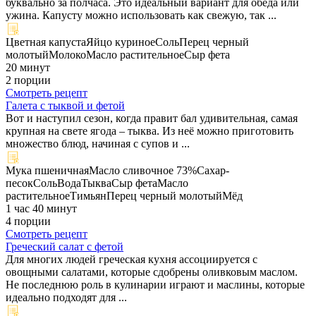
буквально за полчаса. Это идеальный вариант для обеда или
ужина. Капусту можно использовать как свежую, так ...
Цветная капуста
Яйцо куриное
Соль
Перец черный
молотый
Молоко
Масло растительное
Сыр фета
20 минут
2 порции
Смотреть рецепт
Галета с тыквой и фетой
Вот и наступил сезон, когда правит бал удивительная, самая
крупная на свете ягода – тыква. Из неё можно приготовить
множество блюд, начиная с супов и ...
Мука пшеничная
Масло сливочное 73%
Сахар-
песок
Соль
Вода
Тыква
Сыр фета
Масло
растительное
Тимьян
Перец черный молотый
Мёд
1 час 40 минут
4 порции
Смотреть рецепт
Греческий салат с фетой
Для многих людей греческая кухня ассоциируется с
овощными салатами, которые сдобрены оливковым маслом.
Не последнюю роль в кулинарии играют и маслины, которые
идеально подходят для ...