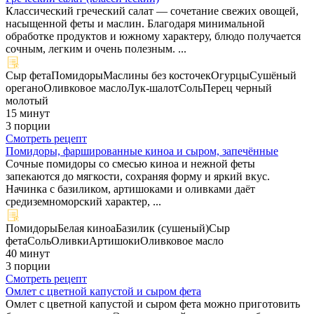
Классический греческий салат — сочетание свежих овощей,
насыщенной феты и маслин. Благодаря минимальной
обработке продуктов и южному характеру, блюдо получается
сочным, легким и очень полезным. ...
Сыр фета
Помидоры
Маслины без косточек
Огурцы
Сушёный
орегано
Оливковое масло
Лук-шалот
Соль
Перец черный
молотый
15 минут
3 порции
Смотреть рецепт
Помидоры, фаршированные киноа и сыром, запечённые
Сочные помидоры со смесью киноа и нежной феты
запекаются до мягкости, сохраняя форму и яркий вкус.
Начинка с базиликом, артишоками и оливками даёт
средиземноморский характер, ...
Помидоры
Белая киноа
Базилик (сушеный)
Сыр
фета
Соль
Оливки
Артишоки
Оливковое масло
40 минут
3 порции
Смотреть рецепт
Омлет с цветной капустой и сыром фета
Омлет с цветной капустой и сыром фета можно приготовить