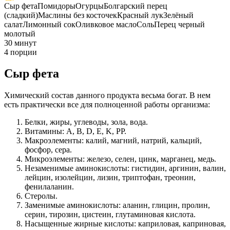
Сыр фета
Помидоры
Огурцы
Болгарский перец
(сладкий)
Маслины без косточек
Красный лук
Зелёный
салат
Лимонный сок
Оливковое масло
Соль
Перец черный
молотый
30 минут
4 порции
Сыр фета
Химический состав данного продукта весьма богат. В нем
есть практически все для полноценной работы организма:
Белки, жиры, углеводы, зола, вода.
Витамины: А, В, D, E, K, PP.
Макроэлементы: калий, магний, натрий, кальций,
фосфор, сера.
Микроэлементы: железо, селен, цинк, марганец, медь.
Незаменимые аминокислоты: гистидин, аргинин, валин,
лейцин, изолейцин, лизин, триптофан, треонин,
фенилаланин.
Стеролы.
Заменимые аминокислоты: аланин, глицин, пролин,
серин, тирозин, цистеин, глутаминовая кислота.
Насыщенные жирные кислоты: каприловая, каприновая,