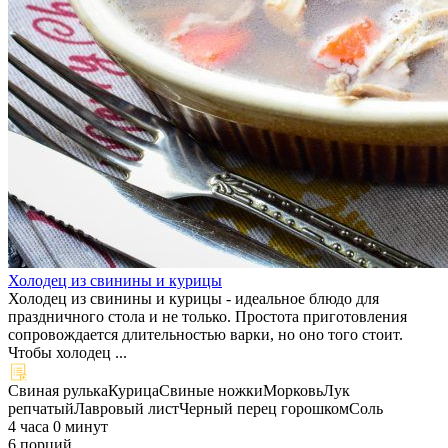
Холодец из свинины и курицы
Холодец из свинины и курицы - идеальное блюдо для
праздничного стола и не только. Простота приготовления
сопровождается длительностью варки, но оно того стоит.
Чтобы холодец ...
Свиная рулька
Курица
Свиные ножки
Морковь
Лук
репчатый
Лавровый лист
Черный перец горошком
Соль
4 часа 0 минут
6 порций