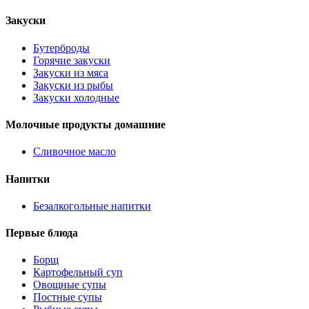
Закуски
Бутерброды
Горячие закуски
Закуски из мяса
Закуски из рыбы
Закуски холодные
Молочные продукты домашние
Сливочное масло
Напитки
Безалкогольные напитки
Первые блюда
Борщ
Картофельный суп
Овощные супы
Постные супы