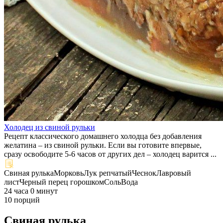
Холодец из свиной рульки
Рецепт классического домашнего холодца без добавления
желатина – из свиной рульки. Если вы готовите впервые,
сразу освободите 5-6 часов от других дел – холодец варится ...
Свиная рулька
Морковь
Лук репчатый
Чеснок
Лавровый
лист
Черный перец горошком
Соль
Вода
24 часа 0 минут
10 порций
Свиная рулька