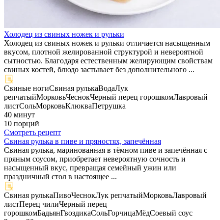
Холодец из свиных ножек и рульки
Холодец из свиных ножек и рульки отличается насыщенным
вкусом, плотной желированной структурой и невероятной
сытностью. Благодаря естественным желирующим свойствам
свиных костей, блюдо застывает без дополнительного ...
Свиные ноги
Свиная рулька
Вода
Лук
репчатый
Морковь
Чеснок
Черный перец горошком
Лавровый
лист
Соль
Морковь
Клюква
Петрушка
40 минут
10 порций
Смотреть рецепт
Свиная рулька в пиве и пряностях, запечённая
Свиная рулька, маринованная в тёмном пиве и запечённая с
пряным соусом, приобретает невероятную сочность и
насыщенный вкус, превращая семейный ужин или
праздничный стол в настоящее ...
Свиная рулька
Пиво
Чеснок
Лук репчатый
Морковь
Лавровый
лист
Перец чили
Черный перец
горошком
Бадьян
Гвоздика
Соль
Горчица
Мёд
Соевый соус