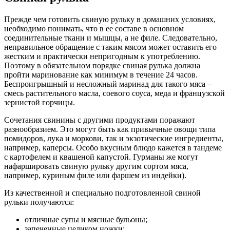
Прежде чем готовить свиную рульку в домашних условиях,
необходимо понимать, что в ее составе в основном
соединительные ткани и мышцы, а не филе. Следовательно,
неправильное обращение с таким мясом может оставить его
жестким и практически непригодным к употреблению.
Поэтому в обязательном порядке свиная рулька должна
пройти маринование как минимум в течение 24 часов.
Беспроигрышный и несложный маринад для такого мяса –
смесь растительного масла, соевого соуса, меда и французской
зернистой горчицы.
Сочетания свинины с другими продуктами поражают
разнообразием. Это могут быть как привычные овощи типа
помидоров, лука и моркови, так и экзотические ингредиенты,
например, каперсы. Особо вкусным блюдо кажется в тандеме
с картофелем и квашеной капустой. Гурманы же могут
нафаршировать свиную рульку другим сортом мяса,
например, куриным филе или фаршем из индейки).
Из качественной и специально подготовленной свиной
рульки получаются:
отличные супы и мясные бульоны;
запеченные целиком ножки;