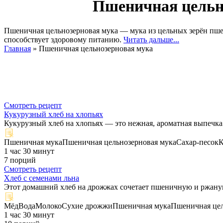
Пшеничная цельно
Пшеничная цельнозерновая мука — мука из цельных зерён пше
способствует здоровому питанию.
Читать дальше...
Главная
»
Пшеничная цельнозерновая мука
Смотреть рецепт
Кукурузный хлеб на хлопьях
Кукурузный хлеб на хлопьях — это нежная, ароматная выпечка 
Пшеничная мука
Пшеничная цельнозерновая мука
Сахар-песок
К
1 час 30 минут
7 порций
Смотреть рецепт
Хлеб с семенами льна
Этот домашний хлеб на дрожжах сочетает пшеничную и ржаную 
Мёд
Вода
Молоко
Сухие дрожжи
Пшеничная мука
Пшеничная цел
1 час 30 минут