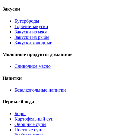
Закуски
Бутерброды
Горячие закуски
Закуски из мяса
Закуски из рыбы
Закуски холодные
Молочные продукты домашние
Сливочное масло
Напитки
Безалкогольные напитки
Первые блюда
Борщ
Картофельный суп
Овощные супы
Постные супы