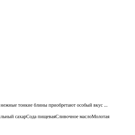
е нежные тонкие блины приобретают особый вкус ...
льный сахар
Сода пищевая
Сливочное масло
Молотая