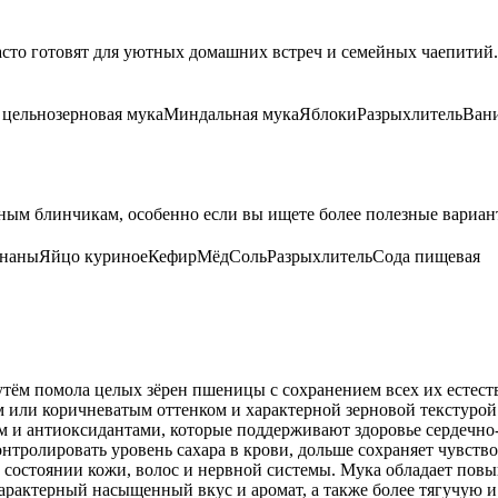
то готовят для уютных домашних встреч и семейных чаепитий. 
цельнозерновая мука
Миндальная мука
Яблоки
Разрыхлитель
Вани
ым блинчикам, особенно если вы ищете более полезные варианты 
ананы
Яйцо куриное
Кефир
Мёд
Соль
Разрыхлитель
Сода пищевая
тём помола целых зёрен пшеницы с сохранением всех их естеств
 или коричневатым оттенком и характерной зерновой текстурой
м и антиоксидантами, которые поддерживают здоровье сердечно
тролировать уровень сахара в крови, дольше сохраняет чувство
а состоянии кожи, волос и нервной системы. Мука обладает по
характерный насыщенный вкус и аромат, а также более тягучую