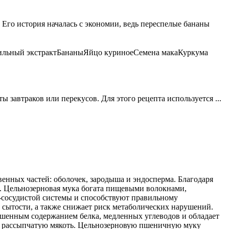
Его история началась с экономии, ведь переспелые бананы
льный экстракт
Бананы
Яйцо куриное
Семена мака
Куркума
завтраков или перекусов. Для этого рецепта используется ...
енных частей: оболочек, зародыша и эндосперма. Благодаря
. Цельнозерновая мука богата пищевыми волокнами,
-сосудистой системы и способствуют правильному
 сытости, а также снижает риск метаболических нарушений.
вышенным содержанием белка, медленных углеводов и обладает
 и рассыпчатую мякоть. Цельнозерновую пшеничную муку