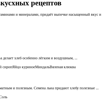
вкусхных рецептов
итаминами и минералами, придаёт выпечке насыщенный вкус и
 делает хлеб особенно лёгким и воздушным, ...
й сироп
Яйцо куриное
Миндаль
Вяленая клюква
атным и полезным. Семена льна придают хлебу полезные ...
Соль