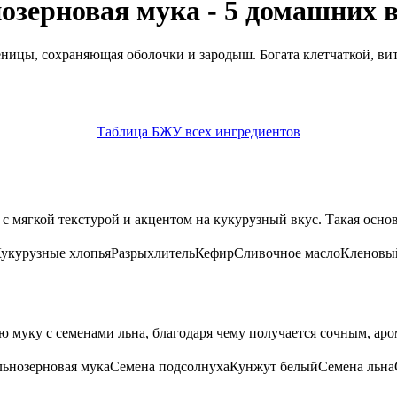
зерновая мука - 5 домашних 
ницы, сохраняющая оболочки и зародыш. Богата клетчаткой, в
Таблица БЖУ всех ингредиентов
с мягкой текстурой и акцентом на кукурузный вкус. Такая основа
укурузные хлопья
Разрыхлитель
Кефир
Сливочное масло
Кленовы
муку с семенами льна, благодаря чему получается сочным, аром
ьнозерновая мука
Семена подсолнуха
Кунжут белый
Семена льна