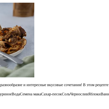
 разнообразие и интересные вкусовые сочетания! В этом рецепт
уриное
Вода
Семена мака
Сахар-песок
Соль
Чернослив
Яблоки
Вани