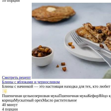
10 порций
Смотреть рецепт
Блины с яблоками и черносливом
Блины с начинкой — это настоящая находка для тех, кто любит
Пшеничная цельнозерновая мука
Пшеничная мука
Кефир
Яйцо к
корица
Мускатный орех
Масло растительное
40 минут
4 порции