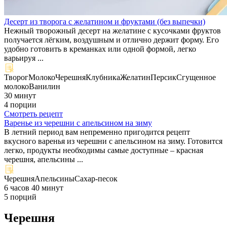
Десерт из творога с желатином и фруктами (без выпечки)
Нежный творожный десерт на желатине с кусочками фруктов
получается лёгким, воздушным и отлично держит форму. Его
удобно готовить в креманках или одной формой, легко
варьируя ...
Творог
Молоко
Черешня
Клубника
Желатин
Персик
Сгущенное
молоко
Ванилин
30 минут
4 порции
Смотреть рецепт
Варенье из черешни с апельсином на зиму
В летний период вам непременно пригодится рецепт
вкусного варенья из черешни с апельсином на зиму. Готовится
легко, продукты необходимы самые доступные – красная
черешня, апельсины ...
Черешня
Апельсины
Сахар-песок
6 часов 40 минут
5 порций
Черешня