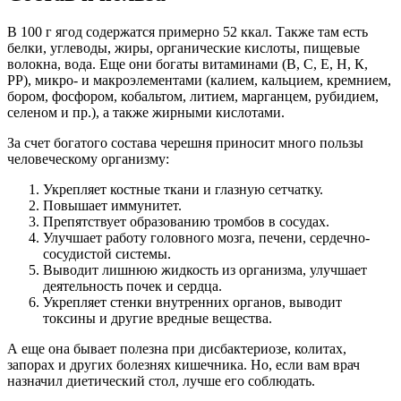
В 100 г ягод содержатся примерно 52 ккал. Также там есть
белки, углеводы, жиры, органические кислоты, пищевые
волокна, вода. Еще они богаты витаминами (В, С, Е, Н, К,
РР), микро- и макроэлементами (калием, кальцием, кремнием,
бором, фосфором, кобальтом, литием, марганцем, рубидием,
селеном и пр.), а также жирными кислотами.
За счет богатого состава черешня приносит много пользы
человеческому организму:
Укрепляет костные ткани и глазную сетчатку.
Повышает иммунитет.
Препятствует образованию тромбов в сосудах.
Улучшает работу головного мозга, печени, сердечно-
сосудистой системы.
Выводит лишнюю жидкость из организма, улучшает
деятельность почек и сердца.
Укрепляет стенки внутренних органов, выводит
токсины и другие вредные вещества.
А еще она бывает полезна при дисбактериозе, колитах,
запорах и других болезнях кишечника. Но, если вам врач
назначил диетический стол, лучше его соблюдать.