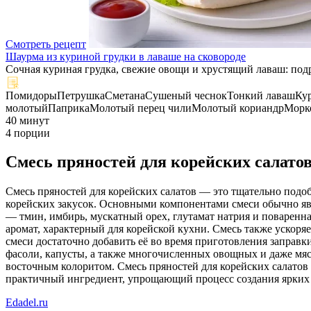
Смотреть рецепт
Шаурма из куриной грудки в лаваше на сковороде
Сочная куриная грудка, свежие овощи и хрустящий лаваш: по
Помидоры
Петрушка
Сметана
Сушеный чеснок
Тонкий лаваш
Ку
молотый
Паприка
Молотый перец чили
Молотый кориандр
Морк
40 минут
4 порции
Смесь пряностей для корейских салато
Смесь пряностей для корейских салатов — это тщательно подо
корейских закусок. Основными компонентами смеси обычно явл
— тмин, имбирь, мускатный орех, глутамат натрия и поваренна
аромат, характерный для корейской кухни. Смесь также ускоря
смеси достаточно добавить её во время приготовления заправ
фасоли, капусты, а также многочисленных овощных и даже мясн
восточным колоритом. Смесь пряностей для корейских салатов
практичный ингредиент, упрощающий процесс создания ярких 
Edadel.ru