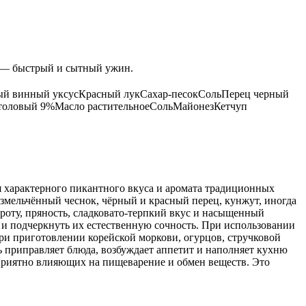
м — быстрый и сытный ужин.
ый винный уксус
Красный лук
Сахар-песок
Соль
Перец черный
столовый 9%
Масло растительное
Соль
Майонез
Кетчуп
я характерного пикантного вкуса и аромата традиционных
змельчённый чеснок, чёрный и красный перец, кунжут, иногда
роту, пряность, сладковато-терпкий вкус и насыщенный
ь и подчеркнуть их естественную сочность. При использовании
ри приготовлении корейской моркови, огурцов, стручковой
ь приправляет блюда, возбуждает аппетит и наполняет кухню
оприятно влияющих на пищеварение и обмен веществ. Это