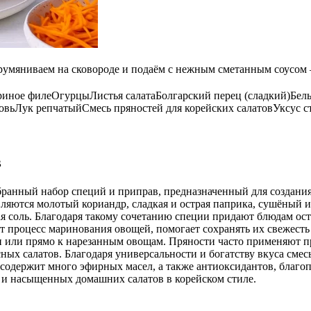
друмяниваем на сковороде и подаём с нежным сметанным соусо
риное филе
Огурцы
Листья салата
Болгарский перец (сладкий)
Бел
овь
Лук репчатый
Смесь пряностей для корейских салатов
Уксус 
в
бранный набор специй и приправ, предназначенный для создани
яются молотый кориандр, сладкая и острая паприка, сушёный и
я соль. Благодаря такому сочетанию специи придают блюдам ост
ет процесс маринования овощей, помогает сохранять их свежест
ки или прямо к нарезанным овощам. Пряности часто применяют п
ых салатов. Благодаря универсальности и богатству вкуса смес
 содержит много эфирных масел, а также антиоксидантов, благ
и насыщенных домашних салатов в корейском стиле.