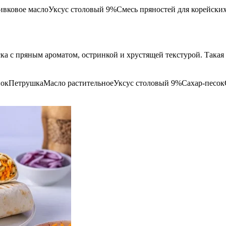
ивковое масло
Уксус столовый 9%
Смесь пряностей для корейских
а с пряным ароматом, остринкой и хрустящей текстурой. Такая 
нок
Петрушка
Масло растительное
Уксус столовый 9%
Сахар-песок