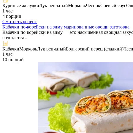
Куриные желудки
Лук репчатый
Морковь
Чеснок
Соевый соус
Ол
1 час
4 порции
Смотреть рецепт
Кабачки по-корейски на зиму маринованные овощи заготовка
Кабачки по-корейски на зиму — это насыщенная овощная закуск
сочетается ...
Кабачки
Морковь
Лук репчатый
Болгарский перец (сладкий)
Чес
1 час
10 порций