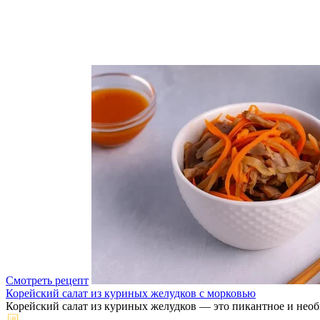
Смотреть рецепт
Корейский салат из куриных желудков с морковью
Корейский салат из куриных желудков — это пикантное и необы