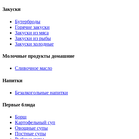
Закуски
Бутерброды
Горячие закуски
Закуски из мяса
Закуски из рыбы
Закуски холодные
Молочные продукты домашние
Сливочное масло
Напитки
Безалкогольные напитки
Первые блюда
Борщ
Картофельный суп
Овощные супы
Постные супы