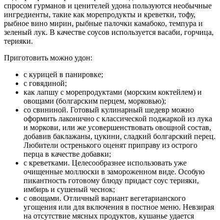
спросом гурманов и ценителей удона пользуются необычные
ингредиенты, такие как морепродукты и креветки, тофу,
рыбное вино мирин, рыбные палочки камабоко, темпура и
зеленый лук. В качестве соусов используется васаби, горчица,
терияки.
Приготовить можно удон:
с курицей в панировке;
с говядиной;
как лапшу с морепродуктами (морским коктейлем) и
овощами (болгарским перцем, морковью);
со свининой. Готовый кулинарный шедевр можно
оформить лаконично с классической поджаркой из лука
и моркови, или же усовершенствовать овощной состав,
добавив баклажаны, цукини, сладкий болгарский перец.
Любители остренького оценят приправу из острого
перца в качестве добавки;
с креветками. Целесообразнее использовать уже
очищенные моллюски в замороженном виде. Особую
пикантность готовому блюду придаст соус терияки,
имбирь и сушеный чеснок;
с овощами. Отличный вариант вегетарианского
угощения или для включения в постное меню. Невзирая
на отсутствие мясных продуктов, кушанье удается