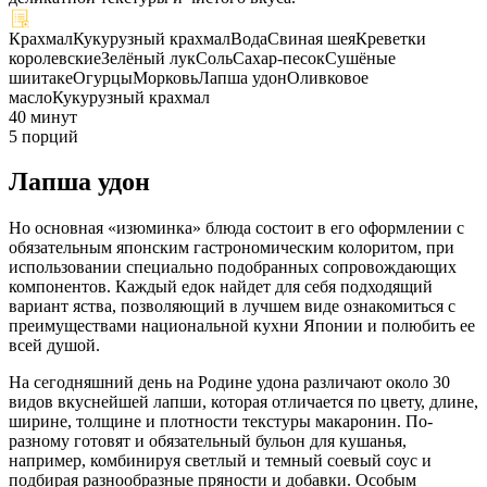
Крахмал
Кукурузный крахмал
Вода
Свиная шея
Креветки
королевские
Зелёный лук
Соль
Сахар-песок
Сушёные
шиитаке
Огурцы
Морковь
Лапша удон
Оливковое
масло
Кукурузный крахмал
40 минут
5 порций
Лапша удон
Но основная «изюминка» блюда состоит в его оформлении с
обязательным японским гастрономическим колоритом, при
использовании специально подобранных сопровождающих
компонентов. Каждый едок найдет для себя подходящий
вариант яства, позволяющий в лучшем виде ознакомиться с
преимуществами национальной кухни Японии и полюбить ее
всей душой.
На сегодняшний день на Родине удона различают около 30
видов вкуснейшей лапши, которая отличается по цвету, длине,
ширине, толщине и плотности текстуры макаронин. По-
разному готовят и обязательный бульон для кушанья,
например, комбинируя светлый и темный соевый соус и
подбирая разнообразные пряности и добавки. Особым