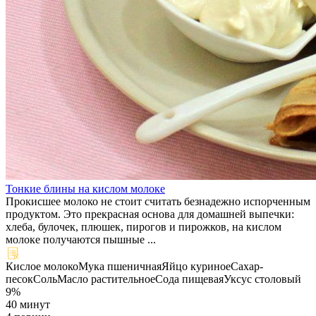
Тонкие блины на кислом молоке
Прокисшее молоко не стоит считать безнадежно испорченным
продуктом. Это прекрасная основа для домашней выпечки:
хлеба, булочек, плюшек, пирогов и пирожков, на кислом
молоке получаются пышные ...
Кислое молоко
Мука пшеничная
Яйцо куриное
Сахар-
песок
Соль
Масло растительное
Сода пищевая
Уксус столовый
9%
40 минут