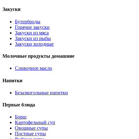
Закуски
Бутерброды
Горячие закуски
Закуски из мяса
Закуски из рыбы
Закуски холодные
Молочные продукты домашние
Сливочное масло
Напитки
Безалкогольные напитки
Первые блюда
Борщ
Картофельный суп
Овощные супы
Постные супы