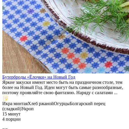
Бутерброды «Ёлочки» на Новый Год
Яркие закуски имеют место быть на праздничном столе, тем
более на Новый Год. Идеи могут быть самые разнообразные,
поэтому проявляйте свою фантазию. Наряду с салатами ...
Икра минтая
Хлеб ржаной
Огурцы
Болгарский перец
(сладкий)
Укроп
15 минут
4 порции