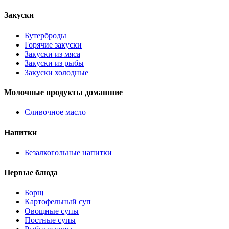
Закуски
Бутерброды
Горячие закуски
Закуски из мяса
Закуски из рыбы
Закуски холодные
Молочные продукты домашние
Сливочное масло
Напитки
Безалкогольные напитки
Первые блюда
Борщ
Картофельный суп
Овощные супы
Постные супы