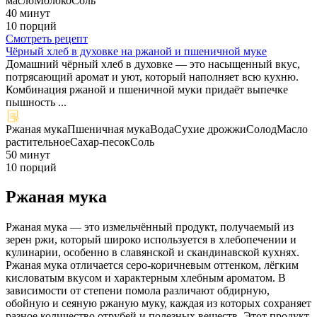
масло
Молоко
Соль
40 минут
10 порций
Смотреть рецепт
Чёрный хлеб в духовке на ржаной и пшеничной муке
Домашний чёрный хлеб в духовке — это насыщенный вкус,
потрясающий аромат и уют, который наполняет всю кухню.
Комбинация ржаной и пшеничной муки придаёт выпечке
пышность ...
Ржаная мука
Пшеничная мука
Вода
Сухие дрожжи
Солод
Масло
растительное
Сахар-песок
Соль
50 минут
10 порций
Ржаная мука
Ржаная мука — это измельчённый продукт, получаемый из
зерен ржи, который широко используется в хлебопечении и
кулинарии, особенно в славянской и скандинавской кухнях.
Ржаная мука отличается серо-коричневым оттенком, лёгким
кисловатым вкусом и характерным хлебным ароматом. В
зависимости от степени помола различают обдирную,
обойную и сеяную ржаную муку, каждая из которых сохраняет
разное количество отрубей и полезных веществ. Этот продукт