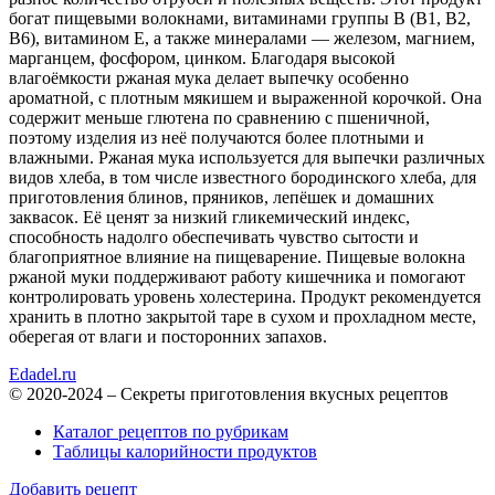
богат пищевыми волокнами, витаминами группы B (B1, B2,
B6), витамином E, а также минералами — железом, магнием,
марганцем, фосфором, цинком. Благодаря высокой
влагоёмкости ржаная мука делает выпечку особенно
ароматной, с плотным мякишем и выраженной корочкой. Она
содержит меньше глютена по сравнению с пшеничной,
поэтому изделия из неё получаются более плотными и
влажными. Ржаная мука используется для выпечки различных
видов хлеба, в том числе известного бородинского хлеба, для
приготовления блинов, пряников, лепёшек и домашних
заквасок. Её ценят за низкий гликемический индекс,
способность надолго обеспечивать чувство сытости и
благоприятное влияние на пищеварение. Пищевые волокна
ржаной муки поддерживают работу кишечника и помогают
контролировать уровень холестерина. Продукт рекомендуется
хранить в плотно закрытой таре в сухом и прохладном месте,
оберегая от влаги и посторонних запахов.
Edadel.ru
© 2020-2024 – Секреты приготовления вкусных рецептов
Каталог рецептов по рубрикам
Таблицы калорийности продуктов
Добавить рецепт