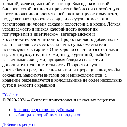
кальций, железо, магний и фосфор. Благодаря высокой
биологической ценности проростки бобов сои способствуют
восстановлению и росту тканей, активизируют иммунитет,
поддерживают здоровье сердца и сосудов, помогают в
регулировании уровня сахара и холестерина в крови. Лёгкая
усваиваемость и низкая калорийность делают их
популярными в диетическом, вегетарианском и
восстановительном питании. Проростки часто добавляют в
салаты, овощные смеси, сэндвичи, супы, омлеты или
используют как гарнир. Они хорошо сочетаются с острыми
соусами, кунжутом, орехами, тофу, курятиной, рыбой и
различными овощами, придавая блюдам свежесть и
дополнительную питательность. Проростки лучше
употреблять сразу после покупки или проращивания, чтобы
сохранить максимум витаминов и микроэлементов, а
хранение рекомендуется в холодильнике не более нескольких
суток в ёмкости с крышкой.
Edadel.ru
© 2020-2024 – Секреты приготовления вкусных рецептов
Каталог рецептов по рубрикам
Таблицы калорийности продуктов
Добавить рецепт