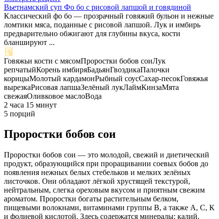
Вьетнамский суп Фо бо с рисовой лапшой и говядиной
Классический фо бо — прозрачный говяжий бульон и нежные
ломтики мяса, поданные с рисовой лапшой. Лук и имбирь
предварительно обжигают для глубины вкуса, кости
бланшируют ...
Говяжьи кости с мясом
Проростки бобов сои
Лук
репчатый
Корень имбиря
Бадьян
Гвоздика
Палочки
корицы
Молотый кардамон
Рыбный соус
Сахар-песок
Говяжья
вырезка
Рисовая лапша
Зелёный лук
Лайм
Кинза
Мята
свежая
Оливковое масло
Вода
2 часа 15 минут
5 порций
Проростки бобов сои
Проростки бобов сои — это молодой, свежий и диетический
продукт, образующийся при проращивании соевых бобов до
появления нежных белых стебельков и мелких зелёных
листочков. Они обладают лёгкой хрустящей текстурой,
нейтральным, слегка ореховым вкусом и приятным свежим
ароматом. Проростки богаты растительным белком,
пищевыми волокнами, витаминами группы В, а также А, С, К
и фолиевой кислотой. Здесь содержатся минералы: калий,