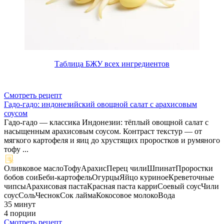
Таблица БЖУ всех ингредиентов
Смотреть рецепт
Гадо-гадо: индонезийский овощной салат с арахисовым
соусом
Гадо-гадо — классика Индонезии: тёплый овощной салат с
насыщенным арахисовым соусом. Контраст текстур — от
мягкого картофеля и яиц до хрустящих проростков и румяного
тофу ...
Оливковое масло
Тофу
Арахис
Перец чили
Шпинат
Проростки
бобов сои
Беби-картофель
Огурцы
Яйцо куриное
Креветочные
чипсы
Арахисовая паста
Красная паста карри
Соевый соус
Чили
соус
Соль
Чеснок
Сок лайма
Кокосовое молоко
Вода
35 минут
4 порции
Смотреть рецепт