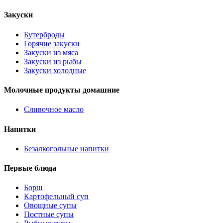
Закуски
Бутерброды
Горячие закуски
Закуски из мяса
Закуски из рыбы
Закуски холодные
Молочные продукты домашние
Сливочное масло
Напитки
Безалкогольные напитки
Первые блюда
Борщ
Картофельный суп
Овощные супы
Постные супы