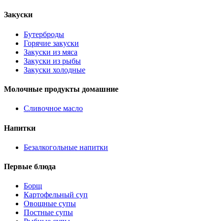
Закуски
Бутерброды
Горячие закуски
Закуски из мяса
Закуски из рыбы
Закуски холодные
Молочные продукты домашние
Сливочное масло
Напитки
Безалкогольные напитки
Первые блюда
Борщ
Картофельный суп
Овощные супы
Постные супы