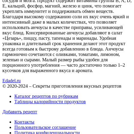
сосудов и мозга. Продукт содержит витамины группы B, A, D,
E, кальций, фосфор, магний, железо и цинк, что помогает
укреплять иммунитет и поддерживать обмен веществ.
Благодаря высокому содержанию соли их вкус очень яркий и
интенсивный даже в малых количествах, что позволяет
использовать анчоусы в качестве приправы, усиливающей
вкус блюд. Консервированные анчоусы добавляют в салат
«Цезарь», пиццу, пасту, тапенады и маринады. Удобная
упаковка и длительный срок хранения делают этот продукт
всегда готовым к быстрому добавлению в блюда. Анчоусы
гармонично сочетаются с оливками, томатами, лимоном,
зеленью и сырами. Малый размер рыбы удобен для
порционного употребления — часто достаточно только 1–2
кусочков для выраженного вкуса и аромата.
Edadel.ru
© 2020-2024 – Секреты приготовления вкусных рецептов
Каталог рецептов по рубрикам
Таблицы калорийности продуктов
Добавить рецепт
Контакты
Пользовательское соглашение
Политика конфиденциальности