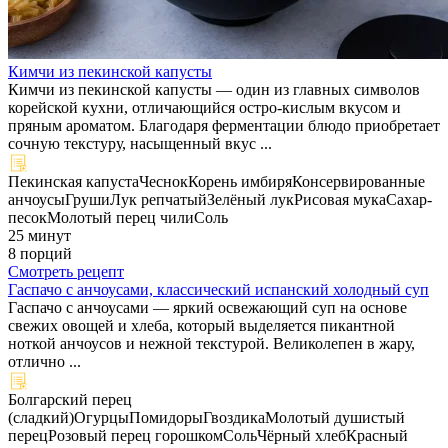
Кимчи из пекинской капусты
Кимчи из пекинской капусты — один из главных символов
корейской кухни, отличающийся остро-кислым вкусом и
пряным ароматом. Благодаря ферментации блюдо приобретает
сочную текстуру, насыщенный вкус ...
Пекинская капуста
Чеснок
Корень имбиря
Консервированные
анчоусы
Груши
Лук репчатый
Зелёный лук
Рисовая мука
Сахар-
песок
Молотый перец чили
Соль
25 минут
8 порций
Смотреть рецепт
Гаспачо с анчоусами, классический испанский холодный суп
Гаспачо с анчоусами — яркий освежающий суп на основе
свежих овощей и хлеба, который выделяется пикантной
ноткой анчоусов и нежной текстурой. Великолепен в жару,
отлично ...
Болгарский перец
(сладкий)
Огурцы
Помидоры
Гвоздика
Молотый душистый
перец
Розовый перец горошком
Соль
Чёрный хлеб
Красный