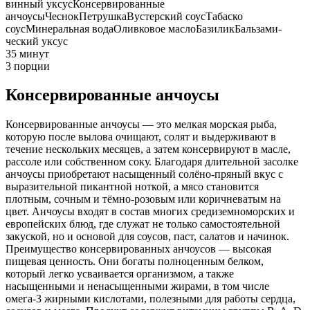
винный уксус
Консервированные
анчоусы
Чеснок
Петрушка
Вустерский соус
Табаско
соус
Минеральная вода
Оливковое масло
Базилик
Бальзами­
ческий уксус
35 минут
3 порции
Консервированные анчоусы
Консервированные анчоусы — это мелкая морская рыба,
которую после вылова очищают, солят и выдерживают в
течение нескольких месяцев, а затем консервируют в масле,
рассоле или собственном соку. Благодаря длительной засолке
анчоусы приобретают насыщенный солёно-пряный вкус с
выразительной пикантной ноткой, а мясо становится
плотным, сочным и тёмно-розовым или коричневатым на
цвет. Анчоусы входят в состав многих средиземноморских и
европейских блюд, где служат не только самостоятельной
закуской, но и основой для соусов, паст, салатов и начинок.
Преимущество консервированных анчоусов — высокая
пищевая ценность. Они богаты полноценным белком,
который легко усваивается организмом, а также
насыщенными и ненасыщенными жирами, в том числе
омега-3 жирными кислотами, полезными для работы сердца,