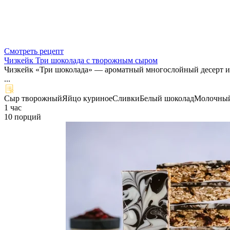
Смотреть рецепт
Чизкейк Три шоколада с творожным сыром
Чизкейк «Три шоколада» — ароматный многослойный десерт и
...
Сыр творожный
Яйцо куриное
Сливки
Белый шоколад
Молочный
1 час
10 порций