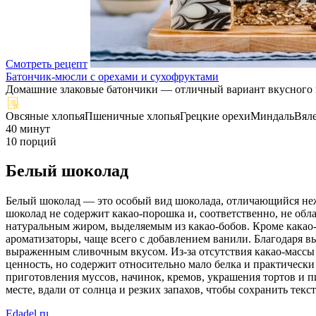
Смотреть рецепт
Батончик-мюсли с орехами и сухофруктами
Домашние злаковые батончики — отличный вариант вкусного и п
Овсяные хлопья
Пшеничные хлопья
Грецкие орехи
Миндаль
Вял
40 минут
10 порций
Белый шоколад
Белый шоколад — это особый вид шоколада, отличающийся неж
шоколад не содержит какао-порошка и, соответственно, не об
натуральным жиром, выделяемым из какао-бобов. Кроме какао-м
ароматизаторы, чаще всего с добавлением ванили. Благодаря в
выраженным сливочным вкусом. Из-за отсутствия какао-массы 
ценность, но содержит относительно мало белка и практически
приготовления муссов, начинок, кремов, украшения тортов и 
месте, вдали от солнца и резких запахов, чтобы сохранить тек
Edadel.ru