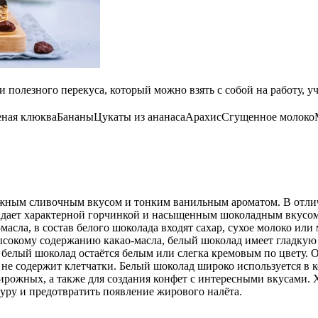
олезного перекуса, который можно взять с собой на работу, уч
еная клюква
Бананы
Цукаты из ананаса
Арахис
Сгущенное молоко
ным сливочным вкусом и тонким ванильным ароматом. В отличи
ладает характерной горчинкой и насыщенным шоколадным вкусом.
асла, в состав белого шоколада входят сахар, сухое молоко ил
ысокому содержанию какао-масла, белый шоколад имеет гладкую и
белый шоколад остаётся белым или слегка кремовым по цвету. 
 не содержит клетчатки. Белый шоколад широко используется в к
пирожных, а также для создания конфет с интересными вкусами.
стуру и предотвратить появление жирового налёта.