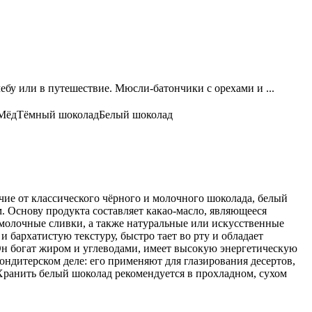
ебу или в путешествие. Мюсли-батончики с орехами и ...
Мёд
Тёмный шоколад
Белый шоколад
е от классического чёрного и молочного шоколада, белый
 Основу продукта составляет какао-масло, являющееся
и молочные сливки, а также натуральные или искусственные
 бархатистую текстуру, быстро тает во рту и обладает
Он богат жиром и углеводами, имеет высокую энергетическую
ондитерском деле: его применяют для глазирования десертов,
 Хранить белый шоколад рекомендуется в прохладном, сухом