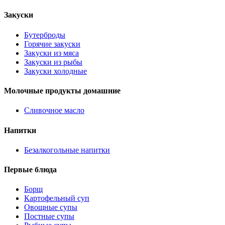
Закуски
Бутерброды
Горячие закуски
Закуски из мяса
Закуски из рыбы
Закуски холодные
Молочные продукты домашние
Сливочное масло
Напитки
Безалкогольные напитки
Первые блюда
Борщ
Картофельный суп
Овощные супы
Постные супы