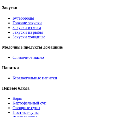
Закуски
Бутерброды
Горячие закуски
Закуски из мяса
Закуски из рыбы
Закуски холодные
Молочные продукты домашние
Сливочное масло
Напитки
Безалкогольные напитки
Первые блюда
Борщ
Картофельный суп
Овощные супы
Постные супы