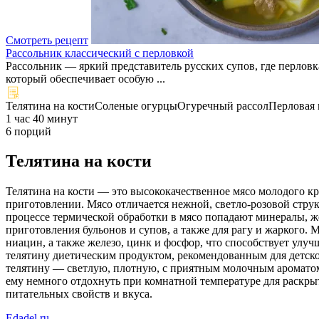
Смотреть рецепт
Рассольник классический с перловкой
Рассольник — яркий представитель русских супов, где перло
который обеспечивает особую ...
Телятина на кости
Соленые огурцы
Огуречный рассол
Перловая 
1 час 40 минут
6 порций
Телятина на кости
Телятина на кости — это высококачественное мясо молодого кр
приготовлении. Мясо отличается нежной, светло-розовой стру
процессе термической обработки в мясо попадают минералы, же
приготовления бульонов и супов, а также для рагу и жаркого
ниацин, а также железо, цинк и фосфор, что способствует у
телятину диетическим продуктом, рекомендованным для детско
телятину — светлую, плотную, с приятным молочным ароматом 
ему немного отдохнуть при комнатной температуре для раскрыти
питательных свойств и вкуса.
Edadel.ru