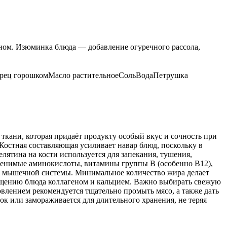
оном. Изюминка блюда — добавление огуречного рассола,
рец горошком
Масло растительное
Соль
Вода
Петрушка
ткани, которая придаёт продукту особый вкус и сочность при
остная составляющая усиливает навар блюд, поскольку в
ятина на кости используется для запекания, тушения,
заменимые аминокислоты, витамины группы B (особенно B12),
ю мышечной системы. Минимальное количество жира делает
гащению блюда коллагеном и кальцием. Важно выбирать свежую
влением рекомендуется тщательно промыть мясо, а также дать
ок или замораживается для длительного хранения, не теряя