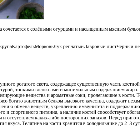
вка сочетается с солёными огурцами и насыщенным мясным буль
крупа
Картофель
Морковь
Лук репчатый
Лавровый лист
Черный пе
упного рогатого скота, содержащее существенную часть костной 
ктурой, тонкими волокнами и минимальным содержанием жира. К
лирующие вещества и ароматные соки, пролегающие в кости. Тел
. Мясо богато животным белком высокого качества, содержит не
лучшению обмена веществ, укреплению иммунитета и поддержани
го и спортивного питания, а наличие костей способствует обо
и отсутствием каких-либо посторонних запахов. Перед пригото
я вкуса. Телятина на кости хранится в холодильнике до 2–3 сут