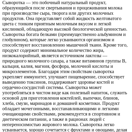
Сыворотка — это побочный натуральный продукт,
образующийся после свертывания и процеживания молока
при производстве сыра, творога или других молочных
продуктов. Она представляет собой жидкость желтоватого
цвета с тонким приятным молочным вкусом и легкой
кислинкой, обладающую высокой биологической ценностью.
Сыворотка богата белками (преимущественно альбумином и
глобулином), которые легко усваиваются организмом и
способствуют восстановлению мышечной ткани. Кроме того,
продукт содержит минимальное количество жира,
низкокалорийный, является источником лактозы —
природного молочного сахара, а также витаминов группы B,
кальция, калия, магния, фосфора, молочной кислоты и
микроэлементов. Благодаря этим свойствам сыворотка
укрепляет иммунитет, улучшает пищеварение, способствует
выведению токсинов, поддерживает здоровье костей и
сердечно-сосудистой системы. Сыворотка может
употребляться в чистом виде как полезный напиток, служить
основой для приготовления коктейлей, выпечки, блинов,
хлеба, смузи, маринадов и домашней косметики. Продукт
обладает мочегонными, восстанавливающими и легкими
очищающими свойствами, рекомендуется в спортивном и
диетическом питании, а также в рационах людей с
непереносимостью жирового молока. Сыворотка легко
усваивается, хорошо сочетается с фруктами и овощами, делая