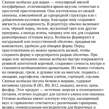
Свиные колбаски для жарки — популярный мясной
полуфабрикат, отличающийся ярким вкусом, сочностью и
простотой приготовления. Они изготовлены из свежей
свинины, измельчённой до однородной структуры или с
добавлением кусочков жира, благодаря чему сохраняют
мягкость и насыщенность. В рецептуру обычно включают
соль, чёрный перец, чеснок, мускатный орех или другие
приправы, а иногда зелень, паприку или лук для создания
разнообразных оттенков вкуса. Колбаски формируют в
натуральной или искусственной оболочке, придавая им
компактную, удобную для обжарки форму. Перед
приготовлением их можно проколоть вилкой, чтобы
сохранить форму и предотвратить разрыв оболочки. При
жарке или запекании свиные колбаски быстро покрываются
румяной аппетитной корочкой, сохраняют сочность внутри и
становятся необыкновенно ароматными. Их можно готовить
на сковороде, гриле, в духовке или на мангале, подавать с
овощами, картофелем, свежим хлебом, горчицей, соусами.
Свиные колбаски богаты белком и жирами, содержат
витамины группы B (B1, B6, B12, ниацин), железо, цинк,
фосфор. Этот продукт — источник энергии и полноценного
питания, отлично подходит для сытного ужина или пикника.
Готовые колбаски имеют плотную текстуру, насыщенный
вкус и гармонично сочетаются с различными гарнирами,
являясь универсальным ингредиентом для будничных и