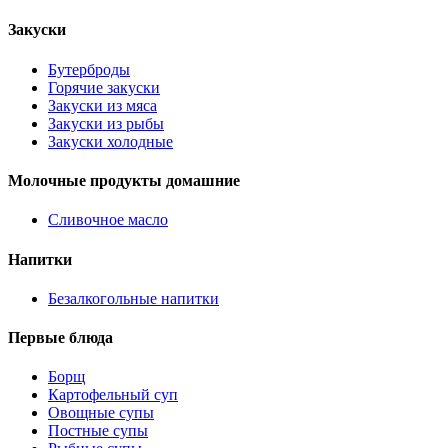
Закуски
Бутерброды
Горячие закуски
Закуски из мяса
Закуски из рыбы
Закуски холодные
Молочные продукты домашние
Сливочное масло
Напитки
Безалкогольные напитки
Первые блюда
Борщ
Картофельный суп
Овощные супы
Постные супы