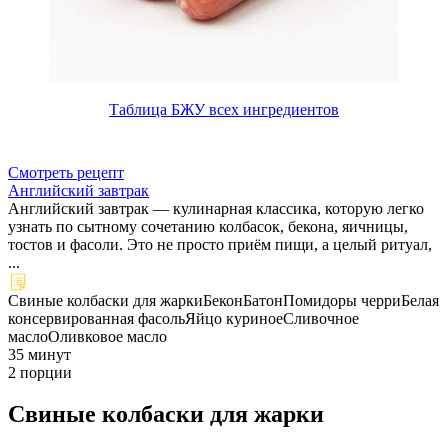
Таблица БЖУ всех ингредиентов
Смотреть рецепт
Английский завтрак
Английский завтрак — кулинарная классика, которую легко
узнать по сытному сочетанию колбасок, бекона, яичницы,
тостов и фасоли. Это не просто приём пищи, а целый ритуал,
...
Свиные колбаски для жарки
Бекон
Батон
Помидоры черри
Белая
консервированная фасоль
Яйцо куриное
Сливочное
масло
Оливковое масло
35 минут
2 порции
Свиные колбаски для жарки