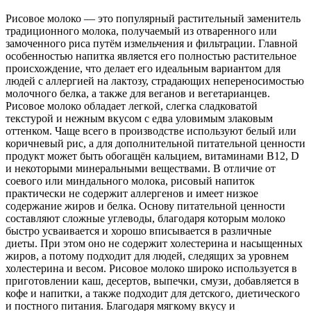
Рисовое молоко — это популярный растительный заменитель
традиционного молока, получаемый из отваренного или
замоченного риса путём измельчения и фильтрации. Главной
особенностью напитка является его полностью растительное
происхождение, что делает его идеальным вариантом для
людей с аллергией на лактозу, страдающих непереносимостью
молочного белка, а также для веганов и вегетарианцев.
Рисовое молоко обладает легкой, слегка сладковатой
текстурой и нежным вкусом с едва уловимым злаковым
оттенком. Чаще всего в производстве используют белый или
коричневый рис, а для дополнительной питательной ценности
продукт может быть обогащён кальцием, витаминами B12, D
и некоторыми минеральными веществами. В отличие от
соевого или миндального молока, рисовый напиток
практически не содержит аллергенов и имеет низкое
содержание жиров и белка. Основу питательной ценности
составляют сложные углеводы, благодаря которым молоко
быстро усваивается и хорошо вписывается в различные
диеты. При этом оно не содержит холестерина и насыщенных
жиров, а потому подходит для людей, следящих за уровнем
холестерина и весом. Рисовое молоко широко используется в
приготовлении каш, десертов, выпечки, смузи, добавляется в
кофе и напитки, а также подходит для детского, диетического
и постного питания. Благодаря мягкому вкусу и