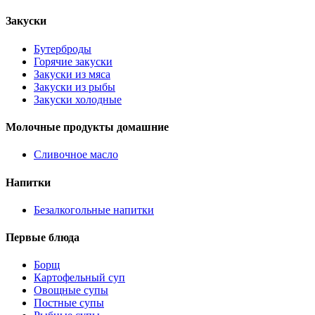
Закуски
Бутерброды
Горячие закуски
Закуски из мяса
Закуски из рыбы
Закуски холодные
Молочные продукты домашние
Сливочное масло
Напитки
Безалкогольные напитки
Первые блюда
Борщ
Картофельный суп
Овощные супы
Постные супы