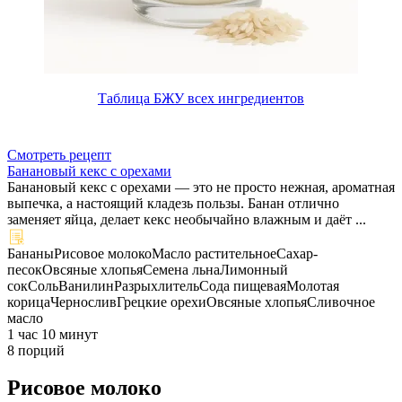
Таблица БЖУ всех ингредиентов
Смотреть рецепт
Банановый кекс с орехами
Банановый кекс с орехами — это не просто нежная, ароматная
выпечка, а настоящий кладезь пользы. Банан отлично
заменяет яйца, делает кекс необычайно влажным и даёт ...
Бананы
Рисовое молоко
Масло растительное
Сахар-
песок
Овсяные хлопья
Семена льна
Лимонный
сок
Соль
Ванилин
Разрыхлитель
Сода пищевая
Молотая
корица
Чернослив
Грецкие орехи
Овсяные хлопья
Сливочное
масло
1 час 10 минут
8 порций
Рисовое молоко