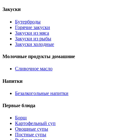
Закуски
Бутерброды
Горячие закуски
Закуски из мяса
Закуски из рыбы
Закуски холодные
Молочные продукты домашние
Сливочное масло
Напитки
Безалкогольные напитки
Первые блюда
Борщ
Картофельный суп
Овощные супы
Постные супы