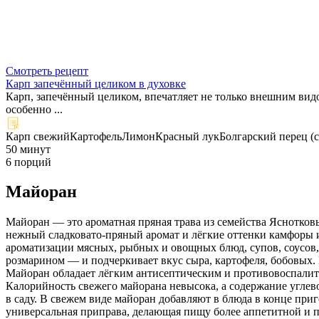
Смотреть рецепт
Карп запечённый целиком в духовке
Карп, запечённый целиком, впечатляет не только внешним вид
особенно ...
Карп свежий
Картофель
Лимон
Красный лук
Болгарский перец (
50 минут
6 порций
Майоран
Майоран — это ароматная пряная трава из семейства Яснотковы
нежный сладковато-пряный аромат и лёгкие оттенки камфоры и
ароматизации мясных, рыбных и овощных блюд, супов, соусов,
розмарином — и подчеркивает вкус сыра, картофеля, бобовых. 
Майоран обладает лёгким антисептическим и противовоспалит
Калорийность свежего майорана невысока, а содержание углев
в саду. В свежем виде майоран добавляют в блюда в конце пр
универсальная приправа, делающая пищу более аппетитной и п