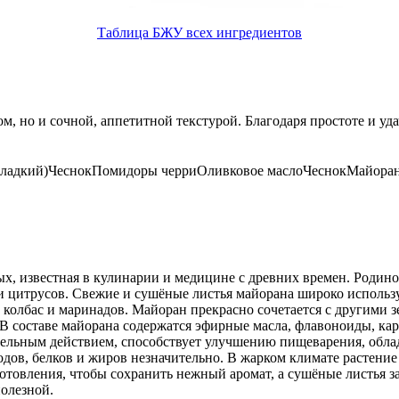
Таблица БЖУ всех ингредиентов
ом, но и сочной, аппетитной текстурой. Благодаря простоте и у
сладкий)
Чеснок
Помидоры черри
Оливковое масло
Чеснок
Майора
х, известная в кулинарии и медицине с древних времен. Родино
 цитрусов. Свежие и сушёные листья майорана широко использу
 колбас и маринадов. Майоран прекрасно сочетается с другими 
В составе майорана содержатся эфирные масла, флавоноиды, карв
ельным действием, способствует улучшению пищеварения, обла
одов, белков и жиров незначительно. В жарком климате растен
иготовления, чтобы сохранить нежный аромат, а сушёные листья
олезной.