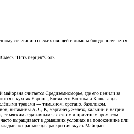
дачному сочетанию свежих овощей и лимона блюдо получается
н
Смесь "Пять перцев"
Соль
й майорана считается Средиземноморье, где его ценили за
ются в кухнях Европы, Ближнего Востока и Кавказа для
зелёными травами — тимьяном, орегано, базиликом,
он, витамины A, C, K, марганец, железо, кальций и натрий.
дает мягким седативным эффектом и приятным ароматом.
ие часто выращивают в домашних условиях на подоконнике или
 закладывают раньше для раскрытия вкуса. Майоран —