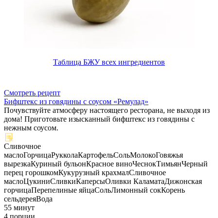
Таблица БЖУ всех ингредиентов
Смотреть рецепт
Бифштекс из говядины с соусом «Ремулад»
Почувствуйте атмосферу настоящего ресторана, не выходя из
дома! Приготовьте изысканный бифштекс из говядины с
нежным соусом.
Сливочное
масло
Горчица
Руккола
Картофель
Соль
Молоко
Говяжья
вырезка
Куриный бульон
Красное вино
Чеснок
Тимьян
Черный
перец горошком
Кукурузный крахмал
Сливочное
масло
Цукини
Сливки
Каперсы
Оливки Каламата
Дижонская
горчица
Перепелиные яйца
Соль
Лимонный сок
Корень
сельдерея
Вода
55 минут
4 порции