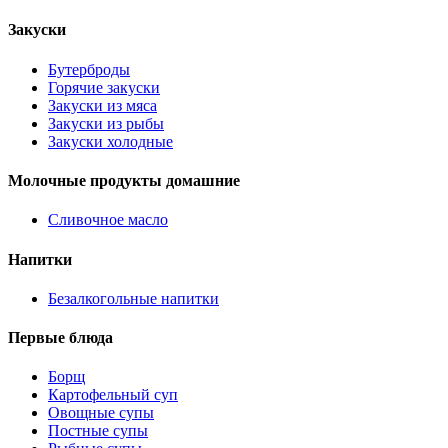
Закуски
Бутерброды
Горячие закуски
Закуски из мяса
Закуски из рыбы
Закуски холодные
Молочные продукты домашние
Сливочное масло
Напитки
Безалкогольные напитки
Первые блюда
Борщ
Картофельный суп
Овощные супы
Постные супы