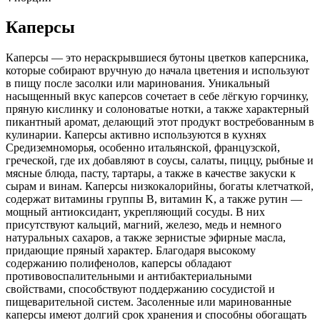
Каперсы
Каперсы — это нераскрывшиеся бутоны цветков каперсника,
которые собирают вручную до начала цветения и используют
в пищу после засолки или маринования. Уникальный
насыщенный вкус каперсов сочетает в себе лёгкую горчинку,
пряную кислинку и солоноватые нотки, а также характерный
пикантный аромат, делающий этот продукт востребованным в
кулинарии. Каперсы активно используются в кухнях
Средиземноморья, особенно итальянской, французской,
греческой, где их добавляют в соусы, салаты, пиццу, рыбные и
мясные блюда, пасту, тартары, а также в качестве закуски к
сырам и винам. Каперсы низкокалорийны, богаты клетчаткой,
содержат витамины группы B, витамин K, а также рутин —
мощный антиоксидант, укрепляющий сосуды. В них
присутствуют кальций, магний, железо, медь и немного
натуральных сахаров, а также зернистые эфирные масла,
придающие пряный характер. Благодаря высокому
содержанию полифенолов, каперсы обладают
противовоспалительными и антибактериальными
свойствами, способствуют поддержанию сосудистой и
пищеварительной систем. Засоленные или маринованные
каперсы имеют долгий срок хранения и способны обогащать