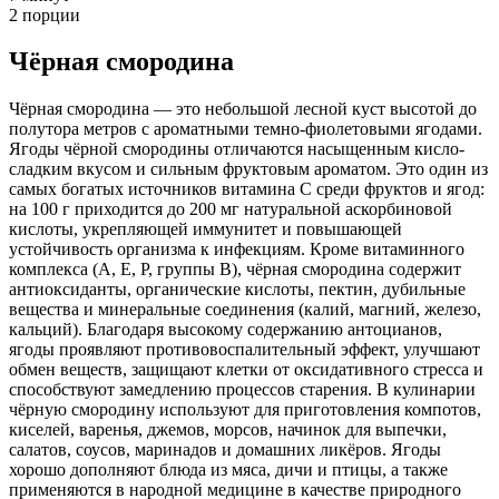
2 порции
Чёрная смородина
Чёрная смородина — это небольшой лесной куст высотой до
полутора метров с ароматными темно-фиолетовыми ягодами.
Ягоды чёрной смородины отличаются насыщенным кисло-
сладким вкусом и сильным фруктовым ароматом. Это один из
самых богатых источников витамина C среди фруктов и ягод:
на 100 г приходится до 200 мг натуральной аскорбиновой
кислоты, укрепляющей иммунитет и повышающей
устойчивость организма к инфекциям. Кроме витаминного
комплекса (A, E, P, группы B), чёрная смородина содержит
антиоксиданты, органические кислоты, пектин, дубильные
вещества и минеральные соединения (калий, магний, железо,
кальций). Благодаря высокому содержанию антоцианов,
ягоды проявляют противовоспалительный эффект, улучшают
обмен веществ, защищают клетки от оксидативного стресса и
способствуют замедлению процессов старения. В кулинарии
чёрную смородину используют для приготовления компотов,
киселей, варенья, джемов, морсов, начинок для выпечки,
салатов, соусов, маринадов и домашних ликёров. Ягоды
хорошо дополняют блюда из мяса, дичи и птицы, а также
применяются в народной медицине в качестве природного