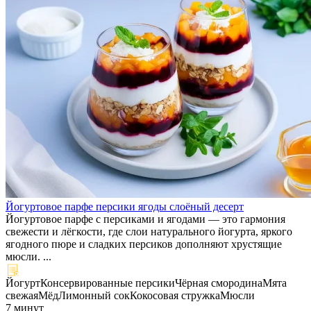
Йогуртовое парфе персики ягоды слоёный десерт
Йогуртовое парфе с персиками и ягодами — это гармония
свежести и лёгкости, где слои натурального йогурта, яркого
ягодного пюре и сладких персиков дополняют хрустящие
мюсли. ...
Йогурт
Консервированные персики
Чёрная смородина
Мята
свежая
Мёд
Лимонный сок
Кокосовая стружка
Мюсли
7 минут