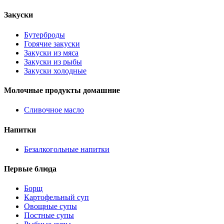
Закуски
Бутерброды
Горячие закуски
Закуски из мяса
Закуски из рыбы
Закуски холодные
Молочные продукты домашние
Сливочное масло
Напитки
Безалкогольные напитки
Первые блюда
Борщ
Картофельный суп
Овощные супы
Постные супы