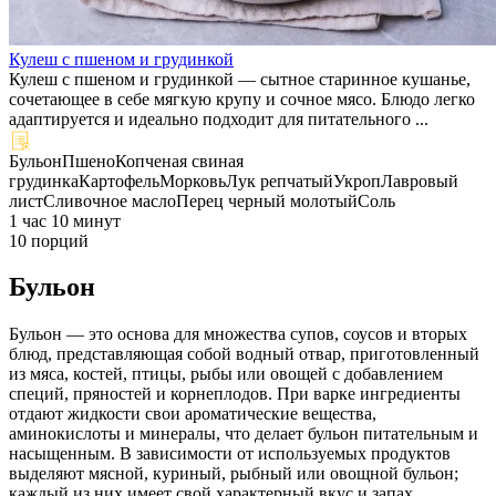
Кулеш с пшеном и грудинкой
Кулеш с пшеном и грудинкой — сытное старинное кушанье,
сочетающее в себе мягкую крупу и сочное мясо. Блюдо легко
адаптируется и идеально подходит для питательного ...
Бульон
Пшено
Копченая свиная
грудинка
Картофель
Морковь
Лук репчатый
Укроп
Лавровый
лист
Сливочное масло
Перец черный молотый
Соль
1 час 10 минут
10 порций
Бульон
Бульон — это основа для множества супов, соусов и вторых
блюд, представляющая собой водный отвар, приготовленный
из мяса, костей, птицы, рыбы или овощей с добавлением
специй, пряностей и корнеплодов. При варке ингредиенты
отдают жидкости свои ароматические вещества,
аминокислоты и минералы, что делает бульон питательным и
насыщенным. В зависимости от используемых продуктов
выделяют мясной, куриный, рыбный или овощной бульон;
каждый из них имеет свой характерный вкус и запах.