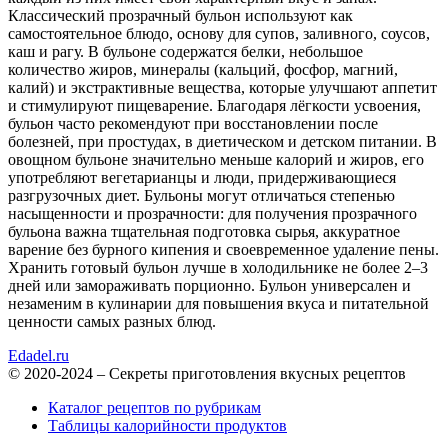
Классический прозрачный бульон используют как
самостоятельное блюдо, основу для супов, заливного, соусов,
каш и рагу. В бульоне содержатся белки, небольшое
количество жиров, минералы (кальций, фосфор, магний,
калий) и экстрактивные вещества, которые улучшают аппетит
и стимулируют пищеварение. Благодаря лёгкости усвоения,
бульон часто рекомендуют при восстановлении после
болезней, при простудах, в диетическом и детском питании. В
овощном бульоне значительно меньше калорий и жиров, его
употребляют вегетарианцы и люди, придерживающиеся
разгрузочных диет. Бульоны могут отличаться степенью
насыщенности и прозрачности: для получения прозрачного
бульона важна тщательная подготовка сырья, аккуратное
варение без бурного кипения и своевременное удаление пены.
Хранить готовый бульон лучше в холодильнике не более 2–3
дней или замораживать порционно. Бульон универсален и
незаменим в кулинарии для повышения вкуса и питательной
ценности самых разных блюд.
Edadel.ru
© 2020-2024 – Секреты приготовления вкусных рецептов
Каталог рецептов по рубрикам
Таблицы калорийности продуктов