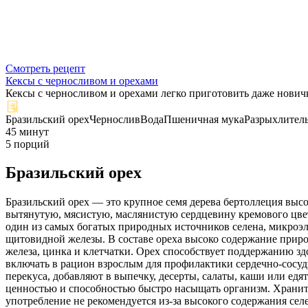
Смотреть рецепт
Кексы с черносливом и орехами
Кексы с черносливом и орехами легко приготовить даже новичк
Бразильский орех
Чернослив
Вода
Пшеничная мука
Разрыхлител
45 минут
5 порций
Бразильский орех
Бразильский орех — это крупное семя дерева бертоллеция вы
вытянутую, мясистую, маслянистую сердцевину кремового цве
один из самых богатых природных источников селена, микроэ
щитовидной железы. В составе ореха высоко содержание приро
железа, цинка и клетчатки. Орех способствует поддержанию зд
включать в рацион взрослым для профилактики сердечно-сосуд
перекуса, добавляют в выпечку, десерты, салаты, каши или едя
ценностью и способностью быстро насыщать организм. Хранить
употребление не рекомендуется из-за высокого содержания се