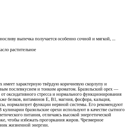
носливу выпечка получается особенно сочной и мягкой, ...
асло растительное
ех имеет характерную твёрдую коричневую скорлупу и
овым послевкусием и тонким ароматом. Бразильский орех —
 от оксидативного стресса и нормального функционирования
е белков, витаминов E, B1, магния, фосфора, кальция,
лосы, нормализует функции нервной системы. Его рекомендуют
В кулинарии бразильские орехи используют в качестве сытного
диетического питания, отличаясь высокой энергетической
вке, чтобы избежать прогоркания жиров. Чрезмерное
чник жизненной энергии.