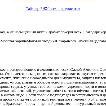
Таблица БЖУ всех ингредиентов
ам, а их насыщенный вкус и аромат покорят всех. Благодаря чер
ь
Молотая корица
Молотая гвоздика
Сахар-песок
Лимонная цедра
М
сокое, произрастающего в амазонских лесах Южной Америки. Ор
та. Отличается насыщенным, слегка сладковатым вкусом с орех
лемента, жизненно необходимого для иммунитета, защиты клеток
дных жиров, главным образом моно- и полиненасыщенных, а такж
оровья сердца, улучшает состояние кожи, укрепляет ногти и во
истых заболеваний, улучшения работы мозга и обмена веществ. 
т в чистом виде. Орехи хорошо подходят для вегетарианского и 
 продукт следует при низкой температуре в герметичной упако
лена. Бразильский орех — ценный деликатес и натуральный исто