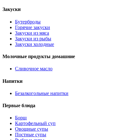
Закуски
Бутерброды
Горячие закуски
Закуски из мяса
Закуски из рыбы
Закуски холодные
Молочные продукты домашние
Сливочное масло
Напитки
Безалкогольные напитки
Первые блюда
Борщ
Картофельный суп
Овощные супы
Постные супы