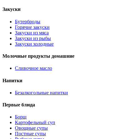
Закуски
Бутерброды
Горячие закуски
Закуски из мяса
Закуски из рыбы
Закуски холодные
Молочные продукты домашние
Сливочное масло
Напитки
Безалкогольные напитки
Первые блюда
Борщ
Картофельный суп
Овощные супы
Постные супы