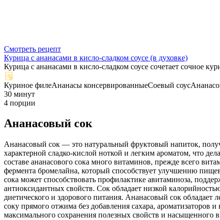
Смотреть рецепт
Курица с ананасами в кисло-сладком соусе (в духовке)
Курица с ананасами в кисло-сладком соусе сочетает сочное ку
Куриное филе
Ананасы консервированные
Соевый соус
Ананасо
30 минут
4 порции
Ананасовый сок
Ананасовый сок — это натуральный фруктовый напиток, полу
характерной сладко-кислой ноткой и легким ароматом, что дела
составе ананасового сока много витаминов, прежде всего витам
фермента бромелайна, который способствует улучшению пищев
сока может способствовать профилактике авитаминоза, поддер
антиоксидантных свойств. Сок обладает низкой калорийность
диетического и здорового питания. Ананасовый сок обладает л
соку прямого отжима без добавления сахара, ароматизаторов и
максимального сохранения полезных свойств и насыщенного в