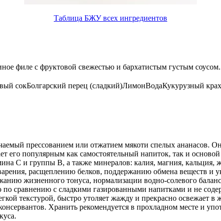
Таблица БЖУ всех ингредиентов
риное филе с фруктовой свежестью и бархатистым густым соусом. 
вый сок
Болгарский перец (сладкий)
Лимон
Вода
Кукурузный кра
чаемый прессованием или отжатием мякоти спелых ананасов. О
ет его популярным как самостоятельный напиток, так и основой 
ина С и группы B, а также минералов: калия, магния, кальция, 
арения, расщеплению белков, поддержанию обмена веществ и у
жанию жизненного тонуса, нормализации водно-солевого баланс
ю по сравнению с сладкими газированными напитками и не соде
егкой текстурой, быстро утоляет жажду и прекрасно освежает в 
 консервантов. Хранить рекомендуется в прохладном месте и упо
куса.