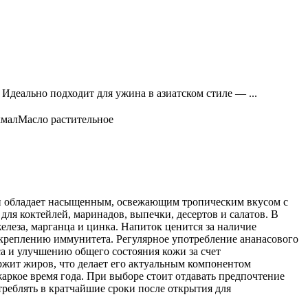
Идеально подходит для ужина в азиатском стиле — ...
хмал
Масло растительное
н обладает насыщенным, освежающим тропическим вкусом с
для коктейлей, маринадов, выпечки, десертов и салатов. В
железа, марганца и цинка. Напиток ценится за наличие
креплению иммунитета. Регулярное употребление ананасового
а и улучшению общего состояния кожи за счет
ржит жиров, что делает его актуальным компонентом
жаркое время года. При выборе стоит отдавать предпочтение
треблять в кратчайшие сроки после открытия для