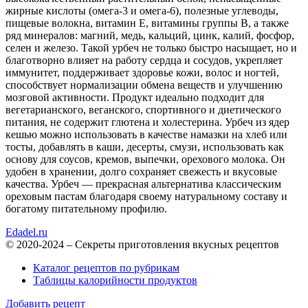
жирные кислоты (омега-3 и омега-6), полезные углеводы,
пищевые волокна, витамин Е, витамины группы B, а также
ряд минералов: магний, медь, кальций, цинк, калий, фосфор,
селен и железо. Такой урбеч не только быстро насыщает, но и
благотворно влияет на работу сердца и сосудов, укрепляет
иммунитет, поддерживает здоровье кожи, волос и ногтей,
способствует нормализации обмена веществ и улучшению
мозговой активности. Продукт идеально подходит для
вегетарианского, веганского, спортивного и диетического
питания, не содержит глютена и холестерина. Урбеч из ядер
кешью можно использовать в качестве намазки на хлеб или
тосты, добавлять в каши, десерты, смузи, использовать как
основу для соусов, кремов, выпечки, орехового молока. Он
удобен в хранении, долго сохраняет свежесть и вкусовые
качества. Урбеч — прекрасная альтернатива классическим
ореховым пастам благодаря своему натуральному составу и
богатому питательному профилю.
Edadel.ru
© 2020-2024 – Секреты приготовления вкусных рецептов
Каталог рецептов по рубрикам
Таблицы калорийности продуктов
Добавить рецепт