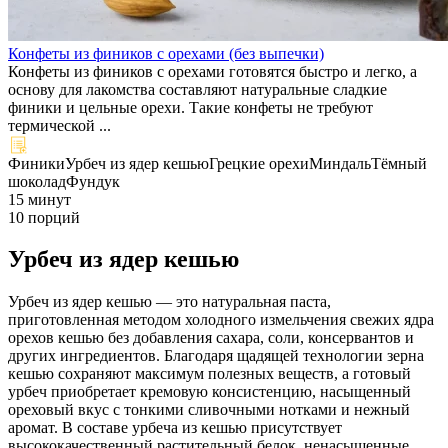
Конфеты из фиников с орехами (без выпечки)
Конфеты из фиников с орехами готовятся быстро и легко, а
основу для лакомства составляют натуральные сладкие
финики и цельные орехи. Такие конфеты не требуют
термической ...
Финики
Урбеч из ядер кешью
Грецкие орехи
Миндаль
Тёмный
шоколад
Фундук
15 минут
10 порций
Урбеч из ядер кешью
Урбеч из ядер кешью — это натуральная паста,
приготовленная методом холодного измельчения свежих ядра
орехов кешью без добавления сахара, соли, консервантов и
других ингредиентов. Благодаря щадящей технологии зерна
кешью сохраняют максимум полезных веществ, а готовый
урбеч приобретает кремовую консистенцию, насыщенный
ореховый вкус с тонкими сливочными нотками и нежный
аромат. В составе урбеча из кешью присутствует
высококачественный растительный белок, ненасыщенные