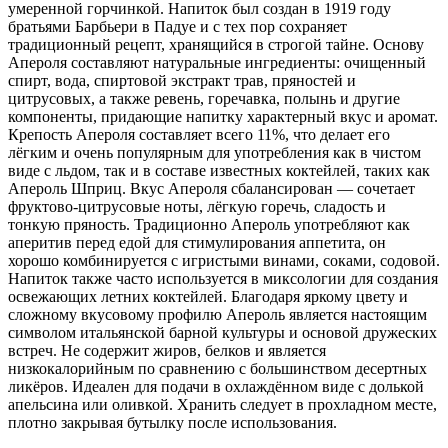
умеренной горчинкой. Напиток был создан в 1919 году
братьями Барбьери в Падуе и с тех пор сохраняет
традиционный рецепт, хранящийся в строгой тайне. Основу
Апероля составляют натуральные ингредиенты: очищенный
спирт, вода, спиртовой экстракт трав, пряностей и
цитрусовых, а также ревень, горечавка, полынь и другие
компоненты, придающие напитку характерный вкус и аромат.
Крепость Апероля составляет всего 11%, что делает его
лёгким и очень популярным для употребления как в чистом
виде с льдом, так и в составе известных коктейлей, таких как
Апероль Шприц. Вкус Апероля сбалансирован — сочетает
фруктово-цитрусовые ноты, лёгкую горечь, сладость и
тонкую пряность. Традиционно Апероль употребляют как
аперитив перед едой для стимулирования аппетита, он
хорошо комбинируется с игристыми винами, соками, содовой.
Напиток также часто используется в миксологии для создания
освежающих летних коктейлей. Благодаря яркому цвету и
сложному вкусовому профилю Апероль является настоящим
символом итальянской барной культуры и основой дружеских
встреч. Не содержит жиров, белков и является
низкокалорийным по сравнению с большинством десертных
ликёров. Идеален для подачи в охлаждённом виде с долькой
апельсина или оливкой. Хранить следует в прохладном месте,
плотно закрывая бутылку после использования.